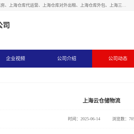
上海星力仓储服务有限公司从事：上海仓储服务、上海仓储库房、上海仓库代运营、上海仓库对外出租、上海仓库外包、上海三方仓储、上海电商仓储代发、上海电商代发货仓库、上海托管仓库、上海仓储配送。上海星力仓储服务有限公司现在拥有100个分仓、10万余平方的标准库房，精炼员工几百名，与几千家客户合作，公司已跻身上海仓储行业前列。欢迎来电咨询！
公司
企业视频
公司介绍
公司动态
上海云仓储物流
时间：2025-06-14
浏览数：70