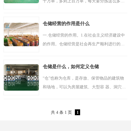
十万单，多则上百万单，每天要分拣这么多货
物，相比自建物流是对商家企业的口碑都是有
好处。这点无论在仓储端的整体规划水平，仓
仓储经营的作用是什么
库行业标准、以及仓..
一.仓储经营的作用。1.在社会主义经济建设中
的作用。仓储经营是社会再生产顺利进行的必
要条件，是满足国家需要的一种保障。二.在流
通领域中的作用。1.是平衡与市场的供求的条
仓储是什么，如何定义仓储
件。流通储存时是..
“仓”也称为仓库，是存放、保管物品的建筑物
和场地，可以为房屋建筑、大型容 器、洞穴或
者特定的场地等，具有存放和保护物品的功
能。“储”表示收存对象以备 使用，具有收存、
共 4 条 1 页
1
保护、管理、贮..