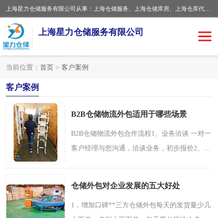
上海星力仓储服务有限公司从事：上海仓储服务、上海仓储库房、上海仓库代运营、上海仓库对外出租、上海仓库外包、上海三方仓储、上海电商仓储代发、上海电商代发货仓库、上海托管仓库、上海仓储配送。上海星力仓储服务有限公司现在拥有100个分仓、10万余平方的标准库房，精炼员工几百名，与几千家客户合作，公司已跻身上海仓储行业前列。欢迎来电咨询！
上海星力仓储服务有限公司
当前位置：
首页
>
客户案例
上海仓库对外出租
上海仓储库房
客户案例
上海仓储配送
上海仓库外包
B2B仓储物流外包适用于哪些场景
上海仓库代运营
上海托管仓库
B2B仓储物流外包合作流程1、业务洽谈 一对一
客户经理与您沟通，洽谈业务，初步报价2、线
上海第三方仓储
上海仓储服务
下看仓 邀请实地考察，线下看仓，面对面沟通
产品特性3、洽谈价格 仓储服务商根据您的要
仓储
上海电商代发货仓库
仓储外包对企业发展的五大好处
求，仓储服务运营..
上海托管仓库
1．增加口碑**三方仓储外包每天的发货量少几