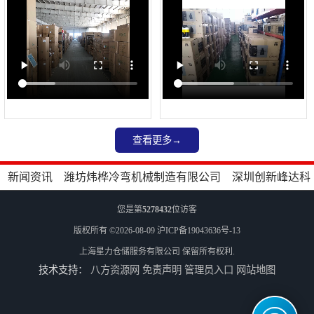
查看更多→
新闻资讯
潍坊炜桦冷弯机械制造有限公司
深圳创新峰达科
技有限公司
富顺达吊装搬运有限公司
河南豫通市政工程有限
您是第
5278432
位访客
公司
上海青禾贸易有限公司
佛山市皇加力机械设备有限公
版权所有 ©2026-08-09
沪ICP备19043636号-13
上海星力仓储服务有限公司
司
保留所有权利.
技术支持：
八方资源网
免责声明
管理员入口
网站地图