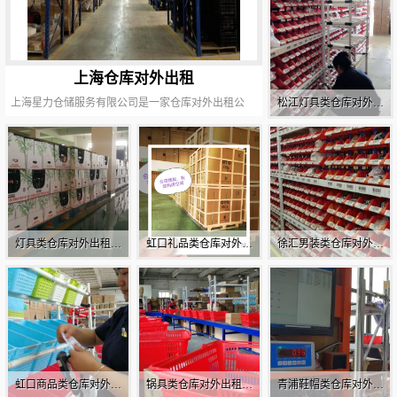
上海仓库对外出租
上海星力仓储服务有限公司是一家仓库对外出租公
松江灯具类仓库对外出
司|流程|标准，长期提供仓库对外出租电话|联系方式
租 仓储供应链配套
等服务,业务范围覆盖：黄浦/徐汇/长宁/静安/普陀/虹
口/杨浦/闵行/宝山/嘉定等全国区域，欢迎来电咨询仓
库对外出租价格|多少钱|费用等信息。
灯具类仓库对外出租公
虹口礼品类仓库对外出
徐汇男装类仓库对外出
司 自动化电商配套
租 垂直电商配套
租 新媒体平台配套
虹口商品类仓库对外出
锅具类仓库对外出租公
青浦鞋帽类仓库对外出