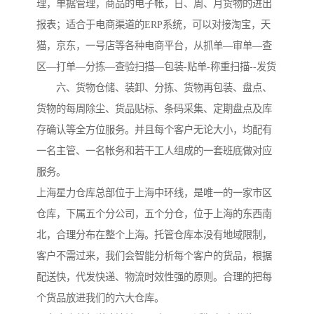
理，单据管理，商品的电子帐，日、周、月货物的进出
报表；适合于电商渠道的ERP系统，可以对接淘宝，天
猫，京东，一号店等各种电商平台，从抓单—审单—查
区—打单—分拣—查验扫描—包装-贴单-称重扫描--发货

　　六、货物仓储、装卸、分拣、货物再包装、盘点、
货物的每周除尘、货品贴标、条码采集、定期盘点及库
存确认等全方位服务。并且每个客户无论大小，均配有
一名主管、一名帐务和若干工人组成的一套班底做对应
服务。

上海星力仓库总部位于上海中环线，是唯一的一家市区
仓库，下属五个分公司，五个分仓，位于上海的东西南
北，合理分布在整个上海。托管仓库本没有地域限制，
客户不需过来，我们会智能分析每个客户的货品，根据
配送快，代发快递、物流时效性强的原则。合理的把每
个货品放进我们的六大仓库。
