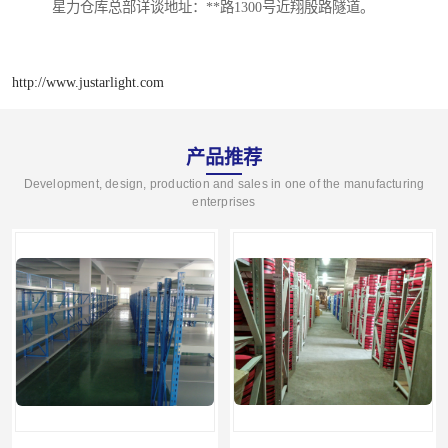
星力仓库总部详谈地址：**路1300号近翔殷路隧道。
http://www.justarlight.com
产品推荐
Development, design, production and sales in one of the manufacturing
enterprises