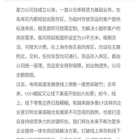
星力公司自成立以来，一直以仓库租赁为基础业务，在
各库区内都规划出暂存区，为临时存放货品的客户提供
标准库房，租赁面积可按需定制，为解决小面积客户的
库房需求，我司将起租面积设定为10平方米，租期灵
活，可按天计费。在上海市各区县的库区，均设在主路
附近，交利，任何车型均可通行。货品存入库区，都由
公司统一管理，货品安全得到保障，如出物遗失，公司
全额赔偿。
过去，电商高速发展使线上销售一度势如破竹；近年
来，O2O崛起又让线下渠道开始如火如荼；如今，线
上、线下零售边界日趋模糊。有越来越多像EP这样的企
业意识到全渠道融合发展是不可忽视的趋势，也是打造
自身持续竞争力的关键所在。我们将在未来不断为更多
企业提供一体化供应链解决方案，打破线上库存和线下