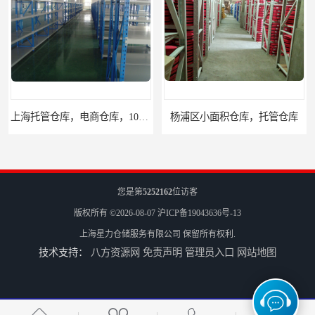
上海托管仓库，电商仓库，10平起租
杨浦区小面积仓库，托管仓库
您是第
5252162
位访客
版权所有 ©2026-08-07
沪ICP备19043636号-13
上海星力仓储服务有限公司
保留所有权利.
技术支持：
八方资源网
免责声明
管理员入口
网站地图
上海小面积仓库，全程系统化管理
宝山区小面积托管仓库，电商仓库