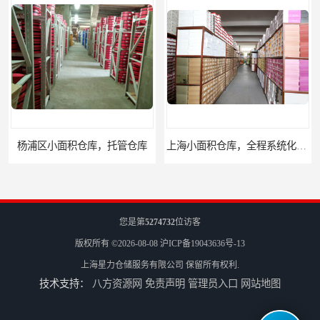
，托管仓库
上海小面积仓库，全程系统化管理
您是第
5274732
位访客
版权所有 ©2026-08-08
沪ICP备19043636号-13
上海星力仓储服务有限公司
保留所有权利.
技术支持：
八方资源网
免责声明
管理员入口
网站地图