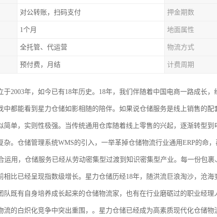
对公转账，扫码支付
押金期数
1个月
地面属性
全托管、代运营
物流方式
预付费，月结
计费周期
于2003年，如今已有18年历史。18年，我们伴随着中国电商一路成长，
伐中都能看到星力仓储如影相随的陪伴。如果说仓储服务是线上销售的配
似简单，实则性极强。当传统通用仓库随着线上零售的兴起，逐渐转型到
复杂。仓储管理系统WMS的引入，一举革掉仓储物流行业通用ERP的命，
结合运用，仓储服务已经从劳动密集型过渡到知识密集型产业。每一份包裹
前相比已经呈现指数级增长。星力仓储历经18年，随洪流巨浪淘沙，沧海
团队既有自身培养成长起来的仓储物流家，也有在行业磨砺过的职业经理
物流的白炽化竞争中突出重围，。星力仓储已经成为高素质现代化仓储物