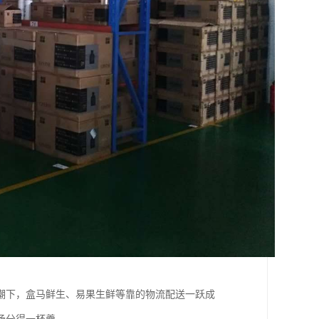
潮下，盒马鲜生、易果生鲜等靠的物流配送一跃成