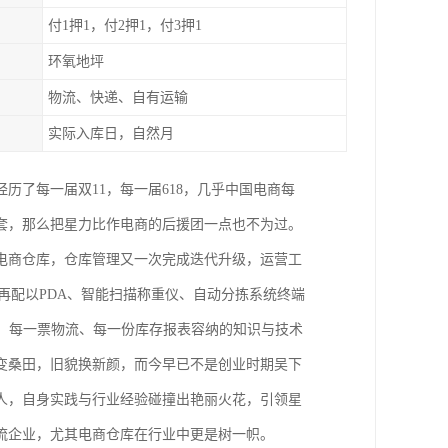
付1押1，付2押1，付3押1
环氧地坪
物流、快递、自有运输
实际入库日，自然月
经历了每一届双11，每一届618，几乎中国电商每
套，那么把星力比作电商的后援团一点也不为过。
电商仓库，仓库管理又一次完成迭代升级，运营工
再配以PDA、智能扫描称重仪、自动分拣系统终端
、每一票物流、每一份库存报表容纳的知识与技术
变桑田，旧貌换新颜，而今早已不是创业时期吴下
人，自身实践与行业经验碰撞出艳丽火花，引领星
流企业，尤其电商仓库在行业中更是树一帜。