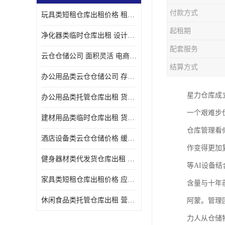
付款方式
玩具类短租仓库出租价格 租期灵活 智能电商配套
起租期
净化器类临时仓库出租 设计简单 电商仓储物流战略合作
配套服务
云仓仓储公司 面积灵活 电商仓储物流战略合作
结算方式
办公用品类云仓仓储公司 存货周转很快 电商仓储物流战略整合
星力仓库成立
办公用品类托管仓库出租 货物装卸方便 电商仓储物流战略合作
一个艰难步
建材用品类临时仓库出租 货物装卸方便 仓储供应链配套
仓库管理看
酒店设备类云仓仓储价格 缓解企业储存压力 智能电商配套
作变得更加
健身器材类代发货仓库出租 租期灵活 新媒体平台配套
等AI设备
家具类短租仓库出租价格 应用广泛 智能电商配套
含量与十年
休闲食品类托管仓库出租 营造良好环境氛围 垂直电商配套
阿蒙。管理
力人从仓储