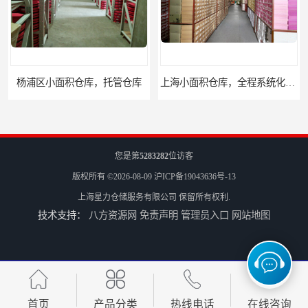
杨浦区小面积仓库，托管仓库
上海小面积仓库，全程系统化管理
您是第
5283282
位访客
版权所有 ©2026-08-09
沪ICP备19043636号-13
上海星力仓储服务有限公司
保留所有权利.
技术支持：
八方资源网
免责声明
管理员入口
网站地图
宝山区小面积托管仓库，电商仓库
嘉定区小面积仓库，电商仓库，10平起租
首页
产品分类
热线电话
在线咨询