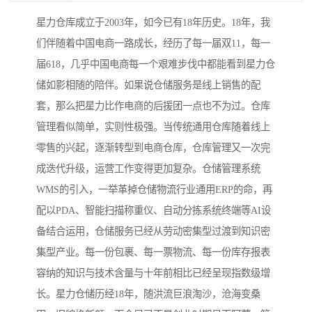
星力仓库成立于2003年，如今已有18年历史。18年，我
们伴随着中国电商一路成长，经历了每一届双11，每一
届618，几乎中国电商每一个艰难步伐中都能看到星力仓
储如影相随的陪伴。如果说仓储服务是线上销售的配
套，那么把星力比作电商的后援团一点也不为过。仓库
管理看似简单，实则性极强。当传统通用仓库随着线上
零售的兴起，逐渐转型到电商仓库，仓库管理又一次完
成迭代升级，运营工作变得更加复杂。仓储管理系统
WMS的引入，一举革掉仓储物流行业通用ERP的命，再
配以PDA、智能扫描称重仪、自动分拣系统终端等AI设
备结合运用，仓储服务已经从劳动密集型过渡到知识密
集型产业。每一份包裹、每一票物流、每一份库存报表
容纳的知识与技术含量与十年前相比已经呈现指数级增
长。星力仓储历经18年，随洪流巨浪淘沙，沧海变桑