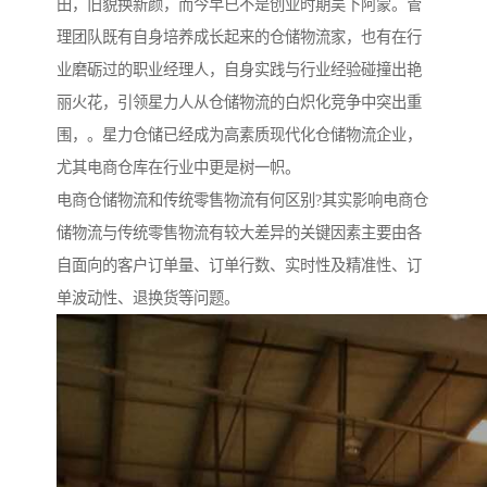
田，旧貌换新颜，而今早已不是创业时期吴下阿蒙。管
理团队既有自身培养成长起来的仓储物流家，也有在行
业磨砺过的职业经理人，自身实践与行业经验碰撞出艳
丽火花，引领星力人从仓储物流的白炽化竞争中突出重
围，。星力仓储已经成为高素质现代化仓储物流企业，
尤其电商仓库在行业中更是树一帜。
电商仓储物流和传统零售物流有何区别?其实影响电商仓
储物流与传统零售物流有较大差异的关键因素主要由各
自面向的客户订单量、订单行数、实时性及精准性、订
单波动性、退换货等问题。