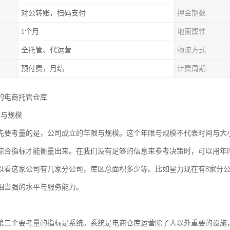
对公转账，扫码支付
押金期数
1个月
地面属性
全托管、代运营
物流方式
预付费，月结
计费周期
的电商托管仓库
限与规模
先要考量的是，公司成立的年限与规模。这个年限与规模不代表时间与大
综合指标才能衡量出来。在我们没有足够的信息来参考决策时，可以用年
以看这家公司有几家分公司，库区总面积多少等。比如星力现在有8家分公司，
相当强的水平与服务能力。
第二个要考量的指标是系统。系统是电商仓库运营除了人以外重要的设施