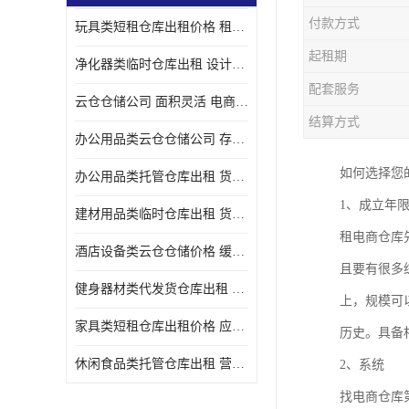
付款方式
玩具类短租仓库出租价格 租期灵活 智能电商配套
起租期
净化器类临时仓库出租 设计简单 电商仓储物流战略合作
配套服务
云仓仓储公司 面积灵活 电商仓储物流战略合作
结算方式
办公用品类云仓仓储公司 存货周转很快 电商仓储物流战略整合
如何选择您
办公用品类托管仓库出租 货物装卸方便 电商仓储物流战略合作
1、成立年
建材用品类临时仓库出租 货物装卸方便 仓储供应链配套
租电商仓库
酒店设备类云仓仓储价格 缓解企业储存压力 智能电商配套
且要有很多
健身器材类代发货仓库出租 租期灵活 新媒体平台配套
上，规模可
家具类短租仓库出租价格 应用广泛 智能电商配套
历史。具备
休闲食品类托管仓库出租 营造良好环境氛围 垂直电商配套
2、系统
找电商仓库