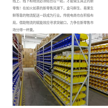
线上、线下和物流必须结合在一起，才能诞生真正的新
零售！在如火如荼的新零售风潮下，盒马鲜生、易果生
鲜等靠的物流配送一跃成为行业。传统电商也在积极布
局，借助物流的赋能效应寻求突破口，力争在新零售市
场分得一杯羹。