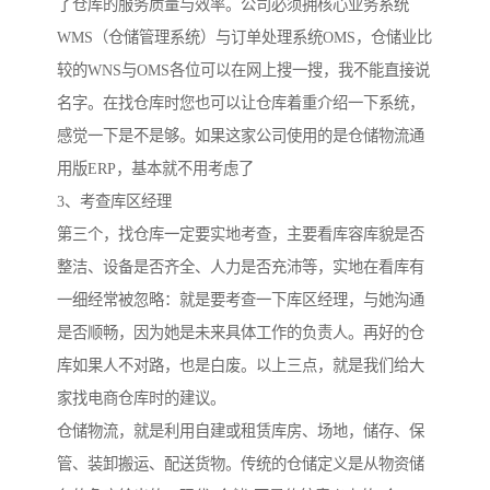
了仓库的服务质量与效率。公司必须拥核心业务系统
WMS（仓储管理系统）与订单处理系统OMS，仓储业比
较的WNS与OMS各位可以在网上搜一搜，我不能直接说
名字。在找仓库时您也可以让仓库着重介绍一下系统，
感觉一下是不是够。如果这家公司使用的是仓储物流通
用版ERP，基本就不用考虑了
3、考查库区经理
第三个，找仓库一定要实地考查，主要看库容库貌是否
整洁、设备是否齐全、人力是否充沛等，实地在看库有
一细经常被忽略：就是要考查一下库区经理，与她沟通
是否顺畅，因为她是未来具体工作的负责人。再好的仓
库如果人不对路，也是白废。以上三点，就是我们给大
家找电商仓库时的建议。
仓储物流，就是利用自建或租赁库房、场地，储存、保
管、装卸搬运、配送货物。传统的仓储定义是从物资储