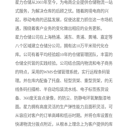
星力仓储从2003年至今，为电商企业提供仓储物流一站
式服务，为解决仓库的后顾之忧。随着跨境电商的兴
起，移动电商的迅猛发展，促使这星力抓住这一市场机
遇，围绕着客户业务的变化做出相应的业务更新。
星力仓储公司在上海杨浦、浦东、青浦、黄埔、嘉定等
八个区域建立仓储分公司，拥有这10万平米现代化仓
库。公司有着平均经验超10年的仓储管理团队，丰富的
仓储全托管的实践经验。公司结合国内物流和电子商务
的特点，采用的WMS仓储管理系统，实行远程条码管
理。并在库内配备了托盘、轻型货架、重型货架，的无
线条码扫描枪、半自动包装流水线、电子标签拣货设
备、360度无盲点录像，的防尘、防静电环氧聚酯漆地
面。星力拥有高度灵活的生产弹性能力且面积灵活，可
从容应对客户的订单高峰和低谷时期。并将仓库设置在
快递物流分拨点附近，从根本上理念上为客户提供的库