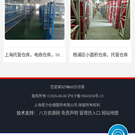
杨浦区小面积仓库，托管仓库
上海小面积仓库，全程系统化管理
您是第
5270611
位访客
版权所有 ©2026-08-08
沪ICP备19043636号-13
上海星力仓储服务有限公司
保留所有权利.
技术支持：
八方资源网
免责声明
管理员入口
网站地图
宝山区小面积托管仓库，电商仓库
嘉定区小面积仓库，电商仓库，10平起租