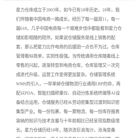
星力仓库成立于2003年，如今已有18年历史。18年，我
们伴随着中国电商一路成长，经历了每一届双11，每一
届618，几乎中国电商每一个艰难步伐中都能看到星力仓
储如影相随的陪伴。如果说仓储服务是线上销售的配
套，那么把星力比作电商的后援团一点也不为过。仓库
管理看似简单，实则性极强。当传统通用仓库随着线上
零售的兴起，逐渐转型到电商仓库，仓库管理又一次完
成迭代升级，运营工作变得更加复杂。仓储管理系统
WMS的引入，一举革掉仓储物流行业通用ERP的命，再
配以PDA、智能扫描称重仪、自动分拣系统终端等AI设
备结合运用，仓储服务已经从劳动密集型过渡到知识密
集型产业。每一份包裹、每一票物流、每一份库存报表
容纳的知识与技术含量与十年前相比已经呈现指数级增
长。星力仓储历经18年，随洪流巨浪淘沙，沧海变桑