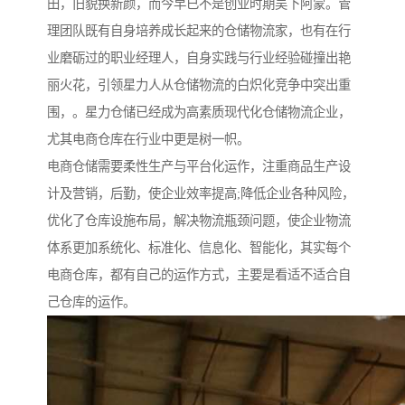
田，旧貌换新颜，而今早已不是创业时期吴下阿蒙。管
理团队既有自身培养成长起来的仓储物流家，也有在行
业磨砺过的职业经理人，自身实践与行业经验碰撞出艳
丽火花，引领星力人从仓储物流的白炽化竞争中突出重
围，。星力仓储已经成为高素质现代化仓储物流企业，
尤其电商仓库在行业中更是树一帜。
电商仓储需要柔性生产与平台化运作，注重商品生产设
计及营销，后勤，使企业效率提高;降低企业各种风险，
优化了仓库设施布局，解决物流瓶颈问题，使企业物流
体系更加系统化、标准化、信息化、智能化，其实每个
电商仓库，都有自己的运作方式，主要是看适不适合自
己仓库的运作。