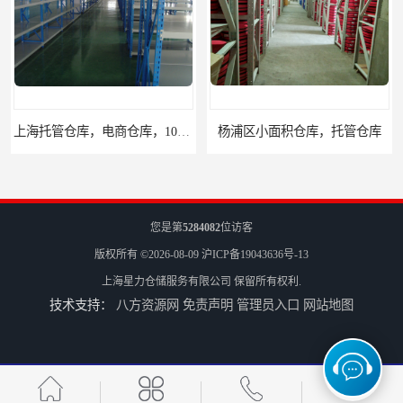
上海托管仓库，电商仓库，10平起租
杨浦区小面积仓库，托管仓库
您是第
5284082
位访客
版权所有 ©2026-08-09
沪ICP备19043636号-13
上海星力仓储服务有限公司
保留所有权利.
技术支持：
八方资源网
免责声明
管理员入口
网站地图
上海小面积仓库，全程系统化管理
宝山区小面积托管仓库，电商仓库