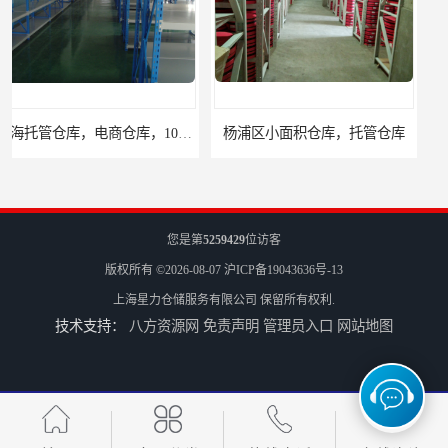
杨浦区小面积仓库，托管仓库
上海小面积仓库，全程系统化管理
您是第
5259429
位访客
版权所有 ©2026-08-07
沪ICP备19043636号-13
上海星力仓储服务有限公司
保留所有权利.
技术支持：
八方资源网
免责声明
管理员入口
网站地图
宝山区小面积托管仓库，电商仓库
嘉定区小面积仓库，电商仓库，10平起租