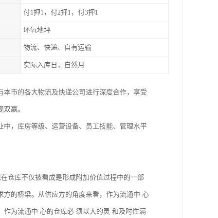
付1押1，付2押1，付3押1
环氧地坪
物流、快递、自有运输
实际入库日，自然月
还与本市的各大物流及快递公司进行深度合作，享受
现双赢。
业中，库房等级、运营设备、员工技能、管理水平
现在仓库不仅被看成是形成附加价值过程中的一部
求方的桥梁。从供应方的角度来看，作为流通中 心
作为流通中 心的仓库必 须以大的灵 和及时性满