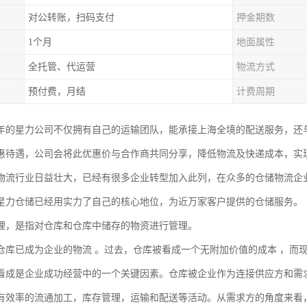
对公转账，扫码支付
押金期数
1个月
地面属性
全托管、代运营
物流方式
预付费，月结
计费周期
03年的星力公司不仅拥有自己的运输团队，能承接上海全境的配送服务，
惠待遇，公司会将此优惠价与合作商共同分享，降低物流及快递成本，实
物流行业日益壮大，已经有很多企业转型加入此列，在众多的仓储物流企
星力仓储已经用实力了自己的核心地位，为近万家客户提供的仓储服务。
理，是指对仓库和仓库中储存的物资进行管理。
仓库已成为企业的物流 。过去，仓库被看成一个无附加价值的成本 ，而
看成是企业成功经营中的一个关键因素。仓库被企业作为连接供应方和需
有效率的流通加工，库存管理，运输和配送等活动。从需求方的角度来看，