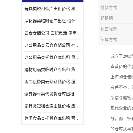
付款方式
玩具类短租仓库出租价格 租期灵活 智能电商配套
起租期
净化器类临时仓库出租 设计简单 电商仓储物流战略合作
配套服务
云仓仓储公司 面积灵活 电商仓储物流战略合作
结算方式
办公用品类云仓仓储公司 存货周转很快 电商仓储物流战略整合
成立于20
办公用品类托管仓库出租 货物装卸方便 电商仓储物流战略合作
直营价的优
建材用品类临时仓库出租 货物装卸方便 仓储供应链配套
上海的仓储
酒店设备类云仓仓储价格 缓解企业储存压力 智能电商配套
参差不齐，
健身器材类代发货仓库出租 租期灵活 新媒体平台配套
所谓仓储管
家具类短租仓库出租价格 应用广泛 智能电商配套
现代企业的
休闲食品类托管仓库出租 营造良好环境氛围 垂直电商配套
分，而且被
的仓库从事