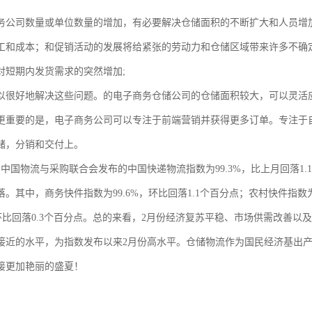
务公司数量或单位数量的增加，有必要解决仓储面积的不断扩大和人员增
工和成本；和促销活动的发展将给紧张的劳动力和仓储区域带来许多不确定
对短期内发货需求的突然增加;
以很好地解决这些问题。的电子商务仓储公司的仓储面积较大，可以灵活
更重要的是，电子商务公司可以专注于前端营销并获得更多订单。专注于
储，分销和交付上。
月，中国物流与采购联合会发布的中国快递物流指数为99.3%，比上月回落
。其中，商务快件指数为99.6%，环比回落1.1个百分点；农村快件指数为
%，环比回落0.3个百分点。总的来看，2月份经济复苏平稳、市场供需改善
接近的水平，为指数发布以来2月份高水平。仓储物流作为国民经济基出
接更加艳丽的盛夏！