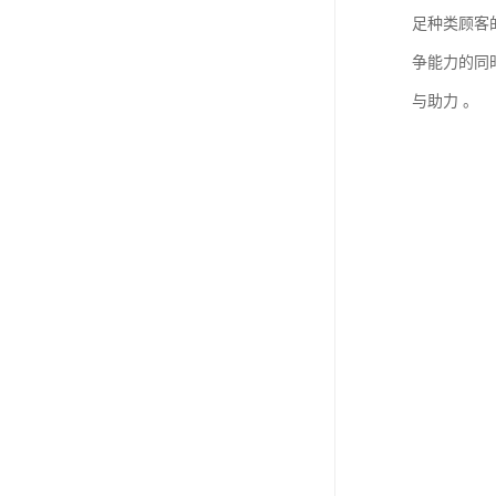
足种类顾客
争能力的同
与助力 。