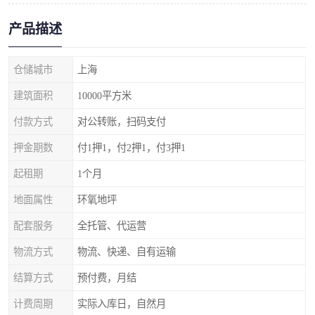
产品描述
仓储城市
上海
建筑面积
10000平方米
付款方式
对公转账，扫码支付
押金期数
付1押1，付2押1，付3押1
起租期
1个月
地面属性
环氧地坪
配套服务
全托管、代运营
物流方式
物流、快递、自有运输
结算方式
预付费，月结
计费周期
实际入库日，自然月