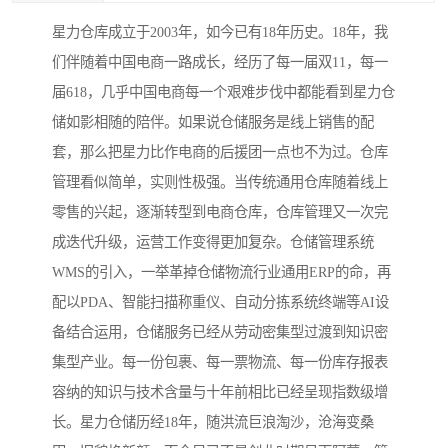
星力仓库成立于2003年，如今已有18年历史。18年，我
们伴随着中国电商一路成长，经历了每一届双11，每一
届618，几乎中国电商每一个艰难步伐中都能看到星力仓
储如影相随的陪伴。如果说仓储服务是线上销售的配
套，那么把星力比作电商的后援团一点也不为过。仓库
管理看似简单，实则性极强。当传统通用仓库随着线上
零售的兴起，逐渐转型到电商仓库，仓库管理又一次完
成迭代升级，运营工作变得更加复杂。仓储管理系统
WMS的引入，一举革掉仓储物流行业通用ERP的命，再
配以PDA、智能扫描称重仪、自动分拣系统终端等AI设
备结合运用，仓储服务已经从劳动密集型过渡到知识密
集型产业。每一份包裹、每一票物流、每一份库存报表
容纳的知识与技术含量与十年前相比已经呈现指数级增
长。星力仓储历经18年，随洪流巨浪淘沙，沧海变桑