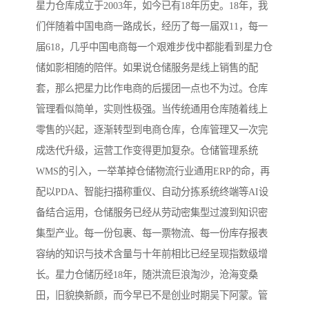
星力仓库成立于2003年，如今已有18年历史。18年，我
们伴随着中国电商一路成长，经历了每一届双11，每一
届618，几乎中国电商每一个艰难步伐中都能看到星力仓
储如影相随的陪伴。如果说仓储服务是线上销售的配
套，那么把星力比作电商的后援团一点也不为过。仓库
管理看似简单，实则性极强。当传统通用仓库随着线上
零售的兴起，逐渐转型到电商仓库，仓库管理又一次完
成迭代升级，运营工作变得更加复杂。仓储管理系统
WMS的引入，一举革掉仓储物流行业通用ERP的命，再
配以PDA、智能扫描称重仪、自动分拣系统终端等AI设
备结合运用，仓储服务已经从劳动密集型过渡到知识密
集型产业。每一份包裹、每一票物流、每一份库存报表
容纳的知识与技术含量与十年前相比已经呈现指数级增
长。星力仓储历经18年，随洪流巨浪淘沙，沧海变桑
田，旧貌换新颜，而今早已不是创业时期吴下阿蒙。管