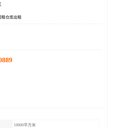
区
短租仓库出租
0889
10000平方米