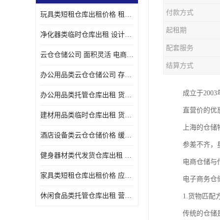
付款方式
玩具类短租仓库出租价格 租期灵活 智能电商配套
起租期
净化器类临时仓库出租 设计简单 电商仓储物流战略合作
配套服务
云仓仓储公司 面积灵活 电商仓储物流战略合作
结算方式
办公用品类云仓仓储公司 存货周转很快 电商仓储物流战略整合
成立于20
办公用品类托管仓库出租 货物装卸方便 电商仓储物流战略合作
直营价的优
建材用品类临时仓库出租 货物装卸方便 仓储供应链配套
上海的仓储
酒店设备类云仓仓储价格 缓解企业储存压力 智能电商配套
参差不齐，
健身器材类代发货仓库出租 租期灵活 新媒体平台配套
电商仓储与
家具类短租仓库出租价格 应用广泛 智能电商配套
电子商务仓
休闲食品类托管仓库出租 营造良好环境氛围 垂直电商配套
1.货物匹配
传统的仓储