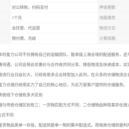
对公转账，扫码支付
押金期数
1个月
地面属性
全托管、代运营
物流方式
预付费，月结
计费周期
03年的星力公司不仅拥有自己的运输团队，能承接上海全境的配送服务，
惠待遇，公司会将此优惠价与合作商共同分享，降低物流及快递成本，实
物流行业日益壮大，已经有很多企业转型加入此列，在众多的仓储物流企
星力仓储已经用实力了自己的核心地位，为近万家客户提供的仓储服务。
传统线下仓储有多大区别
储与传统仓储区别有三：一货物匹配方式不同；二仓储物品种类差异化很
方式不同
是货物品类单一存放，配送则是单一制的集中配送式。而电商仓储则是利