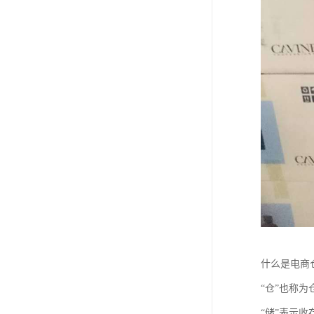
什么是电商
“仓”也称
“储”表示