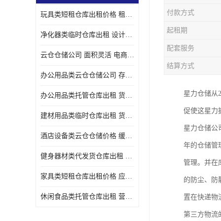
付款方式
玩具类短租仓库出租价格 租期灵活 智能电商配套
起租期
净化器类临时仓库出租 设计简单 电商仓储物流战略合作
配套服务
云仓仓储公司 面积灵活 电商仓储物流战略合作
结算方式
办公用品类云仓仓储公司 存货周转很快 电商仓储物流战略整合
星力仓储从
办公用品类托管仓库出租 货物装卸方便 电商仓储物流战略合作
促使这星力
建材用品类临时仓库出租 货物装卸方便 仓储供应链配套
星力仓储公
酒店设备类云仓仓储价格 缓解企业储存压力 智能电商配套
年的仓储管
健身器材类代发货仓库出租 租期灵活 新媒体平台配套
管理。并在
家具类短租仓库出租价格 应用广泛 智能电商配套
的防尘、防
休闲食品类托管仓库出租 营造良好环境氛围 垂直电商配套
置在快递物
第三方物流