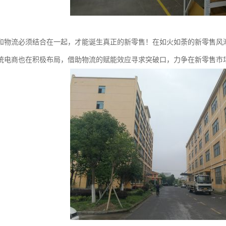
和物流必须结合在一起，才能诞生真正的新零售！在如火如荼的新零售风
统电商也在积极布局，借助物流的赋能效应寻求突破口，力争在新零售市