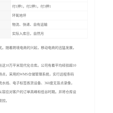
付1押1，付2押1，付3押1
环氧地坪
物流、快递、自有运输
实际入库日，自然月
之忧。随着跨境电商的兴起，移动电商的迅猛发展，
这10万平米现代化仓库。公司有着平均经验超10
特点，采用的WMS仓储管理系统，实行远程条码
水线、电子标签拣货设备、360度无盲点录像，
从容应对客户的订单高峰和低谷时期。并将仓库设
管控。