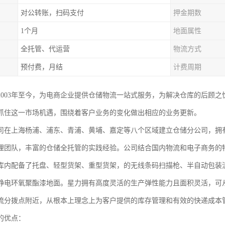
对公转账，扫码支付
押金期数
1个月
地面属性
全托管、代运营
物流方式
预付费，月结
计费周期
2003年至今，为电商企业提供仓储物流一站式服务，为解决仓库的后顾
抓住这一市场机遇，围绕着客户业务的变化做出相应的业务更新。
司在上海杨浦、浦东、青浦、黄埔、嘉定等八个区域建立仓储分公司，拥有
理团队，丰富的仓储全托管的实践经验。公司结合国内物流和电子商务的
库内配备了托盘、轻型货架、重型货架，的无线条码扫描枪、半自动包装流
静电环氧聚酯漆地面。星力拥有高度灵活的生产弹性能力且面积灵活，可
流分拨点附近，从根本上理念上为客户提供的库存管理和有效的快递成本
的优点：