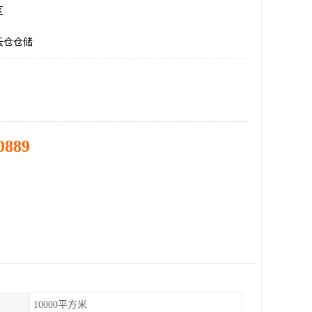
区
云仓仓储
0889
10000平方米