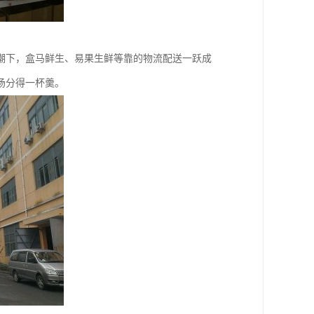
潮下，盒马鲜生、易果生鲜等靠的物流配送一跃成
场分得一杯羹。