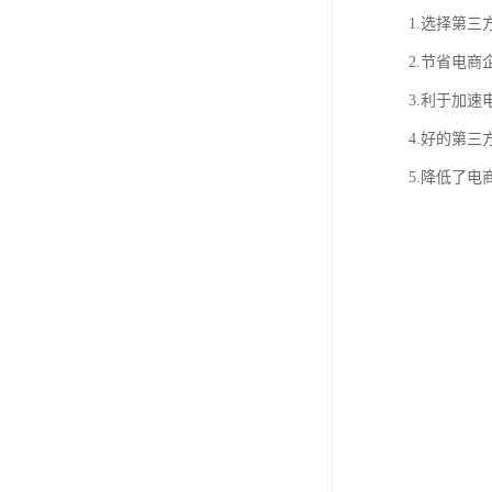
1.选择第
2.节省电
3.利于加
4.好的第
5.降低了