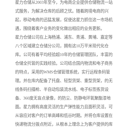
星力仓储从2003年至今，为电商企业提供仓储物流一站
式服务，为解决仓库的后顾之忧。随着跨境电商的兴
起，移动电商的迅猛发展，促使这星力抓住这一市场机
遇，围绕着客户业务的变化做出相应的业务更新。
星力仓储公司在上海杨浦、浦东、青浦、黄埔、嘉定等
八个区域建立仓储分公司，拥有这10万平米现代化仓
库。公司有着平均经验超10年的仓储管理团队，丰富的
仓储全托管的实践经验。公司结合国内物流和电子商务
的特点，采用的WMS仓储管理系统，实行远程条码管
理。并在库内配备了托盘、轻型货架、重型货架，的无
线条码扫描枪、半自动包装流水线、电子标签拣货设
备、360度无盲点录像，的防尘、防静电环氧聚酯漆地
面。星力拥有高度灵活的生产弹性能力且面积灵活，可
从容应对客户的订单高峰和低谷时期。并将仓库设置在
快递物流分拨点附近，从根本上理念上为客户提供的库