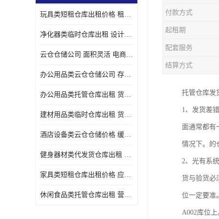
付款方式
玩具类短租仓库出租价格 租期灵活 智能电商配套
起租期
净化器类临时仓库出租 设计简单 电商仓储物流战略合作
配套服务
云仓仓储公司 面积灵活 电商仓储物流战略合作
结算方式
办公用品类云仓仓储公司 存货周转很快 电商仓储物流战略整合
托管仓库发
办公用品类托管仓库出租 货物装卸方便 电商仓储物流战略合作
1、发货差
建材用品类临时仓库出租 货物装卸方便 仓储供应链配套
面通常都有
酒店设备类云仓仓储价格 缓解企业储存压力 智能电商配套
情况下。的
健身器材类代发货仓库出租 租期灵活 新媒体平台配套
2、光有系
家具类短租仓库出租价格 应用广泛 智能电商配套
货与验货必
休闲食品类托管仓库出租 营造良好环境氛围 垂直电商配套
位一定要准
A002库