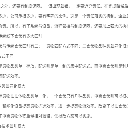
控之外，还要有制度保障。一但出现差错，一定要追究责任。在完成赔偿
多少，公司承担多少，要有明确的比例。这是一个责任落实的机制。企业
负责。所以，有了系统与设备，流程管控与制度保障，还要加上强大的执
传统线下仓储有多大区别
储与传统仓储区别有三：一货物匹配方式不同；二仓储物品种类差异化很
方式不同
是货物品类单一存放，配送则是单一制的集中配送式。而电商仓储则是利
高配送效率。
品种类差异化很大
存货物往往体物品类单一化，一个仓储只有几种品类，电商仓储则可以根
、智能化设备提高货物拣选效率，进一步提高物流效率。改变了以往仓储
于电商货物体积重量相对较轻，使得改方案可以实施。
备及技术差别很大