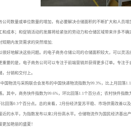
务公司数量或单位数量的增加，有必要解决仓储面积的不断扩大和人员增
工和成本；和促销活动的发展将给紧张的劳动力和仓储区域带来许多不确定
对短期内发货需求的突然增加;
以很好地解决这些问题。的电子商务仓储公司的仓储面积较大，可以灵活
更重要的是，电子商务公司可以专注于前端营销并获得更多订单。专注于
储，分销和交付上。
月，中国物流与采购联合会发布的中国快递物流指数为99.3%，比上月回落
。其中，商务快件指数为99.6%，环比回落1.1个百分点；农村快件指数为
%，环比回落0.3个百分点。总的来看，2月份经济复苏平稳、市场供需改善
接近的水平，为指数发布以来2月份高水平。仓储物流作为国民经济基出
接更加艳丽的盛夏！