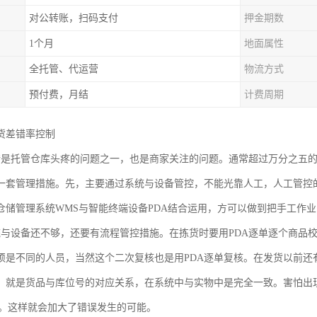
对公转账，扫码支付
押金期数
1个月
地面属性
全托管、代运营
物流方式
预付费，月结
计费周期
货差错率控制
错是托管仓库头疼的问题之一，也是商家关注的问题。通常超过万分之五
一套管理措施。先，主要通过系统与设备管控，不能光靠人工，人工管控
仓储管理系统WMS与智能终端设备PDA结合运用，方可以做到把手工作
统与设备还不够，还要有流程管控措施。在拣货时要用PDA逐单逐个商品
须是不同的人员，当然这个二次复核也是用PDA逐单复核。在发货以前还
。就是货品与库位号的对应关系，在系统中与实物中是完全一致。害怕出现
位上。这样就会加大了错误发生的可能。