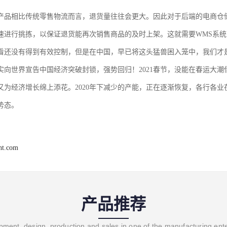
产品相比传统零售物流而言，退货量往往会更大。因此对于后端的电商仓
速进行挑拣，以保证退货能再次销售商品的及时上架。这就需要WMS系
看还没有得到有效控制，但是在中国，早已将这头猛兽困入笼中，我们才是真正
实向世界宣告中国经济突破封锁，强势回归！2021春节，没能在春运大
又为经济增长绵上添花。2020年下减少的产能，正在逐渐恢复，各行各业
势态。
ght.com
产品推荐
ment, design, production and sales in one of the manufacturing ent