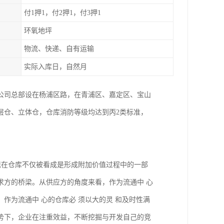
付1押1，付2押1，付3押1
环氧地坪
物流、快递、自有运输
实际入库日，自然月
。公司总部设在杨浦区路，在青浦区、嘉定区、宝山
层仓、立体仓，仓库消防等级均达到丙2类标准，
现在仓库不仅被看成是形成附加价值过程中的一部
求方的桥梁。从供应方的角度来看，作为流通中 心
作为流通中 心的仓库必 须以大的灵 和及时性满
势下，企业在注重效益，不断挖掘与开发自己的竞