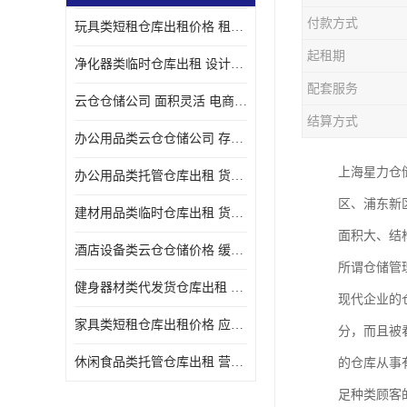
付款方式
玩具类短租仓库出租价格 租期灵活 智能电商配套
起租期
净化器类临时仓库出租 设计简单 电商仓储物流战略合作
配套服务
云仓仓储公司 面积灵活 电商仓储物流战略合作
结算方式
办公用品类云仓仓储公司 存货周转很快 电商仓储物流战略整合
上海星力仓
办公用品类托管仓库出租 货物装卸方便 电商仓储物流战略合作
区、浦东新
建材用品类临时仓库出租 货物装卸方便 仓储供应链配套
面积大、结
酒店设备类云仓仓储价格 缓解企业储存压力 智能电商配套
所谓仓储管
健身器材类代发货仓库出租 租期灵活 新媒体平台配套
现代企业的
家具类短租仓库出租价格 应用广泛 智能电商配套
分，而且被
休闲食品类托管仓库出租 营造良好环境氛围 垂直电商配套
的仓库从事
足种类顾客