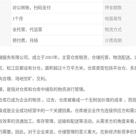
对公转账，扫码支付
押金期数
1个月
地面属性
全托管、代运营
物流方式
预付费，月结
计费周期
储服务有限公司，成立于2003年，主营仓库租赁、仓储托管、物流配送
区、松江区都设有分仓，面积超过十万平方米，仓库类型包括平台仓、多
构合理、场地空旷、交利。
理，是指对仓库和仓库中储存的物资进行管理。
仓库已成为企业的物流 。过去，仓库被看成一个无附加价值的成本 ，而
看成是企业成功经营中的一个关键因素。仓库被企业作为连接供应方和需
有效率的流通加工，库存管理，运输和配送等活动。从需求方的角度来看，
的需要。因此，对于企业来说，仓储管理的意义重大。在新经济新竞争形