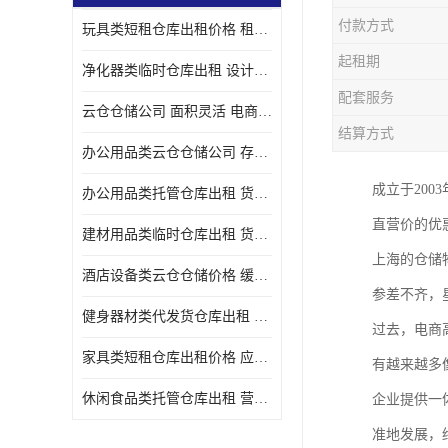
付款方式
玩具类短租仓库出租价格 租期灵活 智能电商配套
起租期
净化器类临时仓库出租 设计简单 电商仓储物流战略合作
配套服务
云仓仓储公司 面积灵活 电商仓储物流战略合作
结算方式
办公用品类云仓仓储公司 存货周转很快 电商仓储物流战略整合
成立于20
办公用品类托管仓库出租 货物装卸方便 电商仓储物流战略合作
直营价的优
建材用品类临时仓库出租 货物装卸方便 仓储供应链配套
上海的仓储
酒店设备类云仓仓储价格 缓解企业储存压力 智能电商配套
参差不齐，
健身器材类代发货仓库出租 租期灵活 新媒体平台配套
过去，电商
家具类短租仓库出租价格 应用广泛 智能电商配套
有越来越多
休闲食品类托管仓库出租 营造良好环境氛围 垂直电商配套
企业提供一
准地发展，