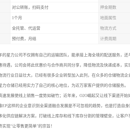
对公转账，扫码支付
押金期数
1个月
地面属性
全托管、代运营
物流方式
预付费，月结
计费周期
03年的星力公司不仅拥有自己的运输团队，能承接上海全境的配送服务，
惠待遇，公司会将此优惠价与合作商共同分享，降低物流及快递成本，实
物流行业日益壮大，已经有很多企业转型加入此列，在众多的仓储物流企
星力仓储已经用实力了自己的核心地位，为近万家客户提供的仓储服务。
高速发展使线上销售一度势如破竹；近年来，O2O崛起又让线下渠道开始
像EP这样的企业意识到全渠道融合发展是不可忽视的趋势，也是打造自
体化供应链解决方案，打破线上库存和线下库存分割的管理壁垒，让客户
终实现“让零售更简单”的宗旨！