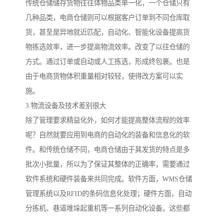
传统仓储储存货物往往体物品类单一化，一个仓储只有
几种品类，电商仓储则可以根据客户订单到不同仓库取
货，甚至是异地就近匹配，自动化、智能化设备提高货
物拣选效率，进一步提高物流效率。改变了以往仓储的
方式。通过订单或自动或人工拣选，形成终包裹。也是
由于电商货物体积重量相对较轻，使得改方案可以实
施。
3.物流设备及技术差别很大
除了管理要求精益化外，如何才能提高整体流程的效率
呢？自然就要应用到电商的自动化的装备和信息化的软
件。和传统仓储不同，电商仓储由于其发货的特点是多
批次小批量，所以为了保证其整体的正确率，需要通过
软件系统和硬件装备来共同完成。软件方面，WMS仓储
管理系统以及RFID的条码信息化处理；硬件方面，自动
分拣机、巷道堆垛起重机等一系列自动化设备。这些都