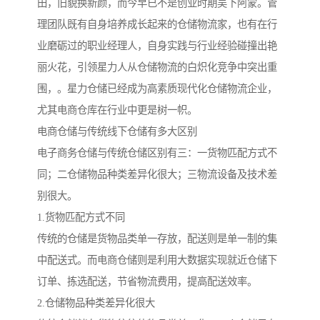
田，旧貌换新颜，而今早已不是创业时期吴下阿蒙。管
理团队既有自身培养成长起来的仓储物流家，也有在行
业磨砺过的职业经理人，自身实践与行业经验碰撞出艳
丽火花，引领星力人从仓储物流的白炽化竞争中突出重
围，。星力仓储已经成为高素质现代化仓储物流企业，
尤其电商仓库在行业中更是树一帜。
电商仓储与传统线下仓储有多大区别
电子商务仓储与传统仓储区别有三：一货物匹配方式不
同；二仓储物品种类差异化很大；三物流设备及技术差
别很大。
1.货物匹配方式不同
传统的仓储是货物品类单一存放，配送则是单一制的集
中配送式。而电商仓储则是利用大数据实现就近仓储下
订单、拣选配送，节省物流费用，提高配送效率。
2.仓储物品种类差异化很大