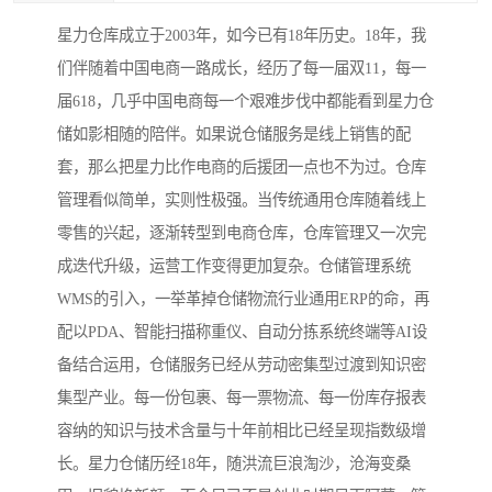
星力仓库成立于2003年，如今已有18年历史。18年，我
们伴随着中国电商一路成长，经历了每一届双11，每一
届618，几乎中国电商每一个艰难步伐中都能看到星力仓
储如影相随的陪伴。如果说仓储服务是线上销售的配
套，那么把星力比作电商的后援团一点也不为过。仓库
管理看似简单，实则性极强。当传统通用仓库随着线上
零售的兴起，逐渐转型到电商仓库，仓库管理又一次完
成迭代升级，运营工作变得更加复杂。仓储管理系统
WMS的引入，一举革掉仓储物流行业通用ERP的命，再
配以PDA、智能扫描称重仪、自动分拣系统终端等AI设
备结合运用，仓储服务已经从劳动密集型过渡到知识密
集型产业。每一份包裹、每一票物流、每一份库存报表
容纳的知识与技术含量与十年前相比已经呈现指数级增
长。星力仓储历经18年，随洪流巨浪淘沙，沧海变桑