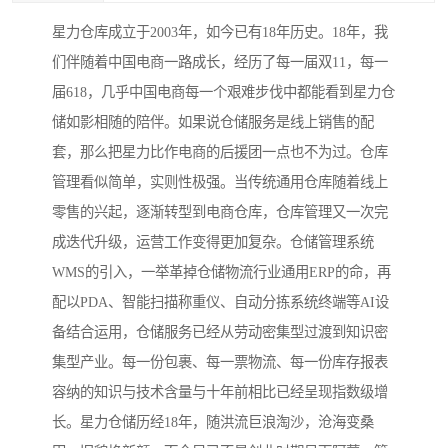
星力仓库成立于2003年，如今已有18年历史。18年，我
们伴随着中国电商一路成长，经历了每一届双11，每一
届618，几乎中国电商每一个艰难步伐中都能看到星力仓
储如影相随的陪伴。如果说仓储服务是线上销售的配
套，那么把星力比作电商的后援团一点也不为过。仓库
管理看似简单，实则性极强。当传统通用仓库随着线上
零售的兴起，逐渐转型到电商仓库，仓库管理又一次完
成迭代升级，运营工作变得更加复杂。仓储管理系统
WMS的引入，一举革掉仓储物流行业通用ERP的命，再
配以PDA、智能扫描称重仪、自动分拣系统终端等AI设
备结合运用，仓储服务已经从劳动密集型过渡到知识密
集型产业。每一份包裹、每一票物流、每一份库存报表
容纳的知识与技术含量与十年前相比已经呈现指数级增
长。星力仓储历经18年，随洪流巨浪淘沙，沧海变桑