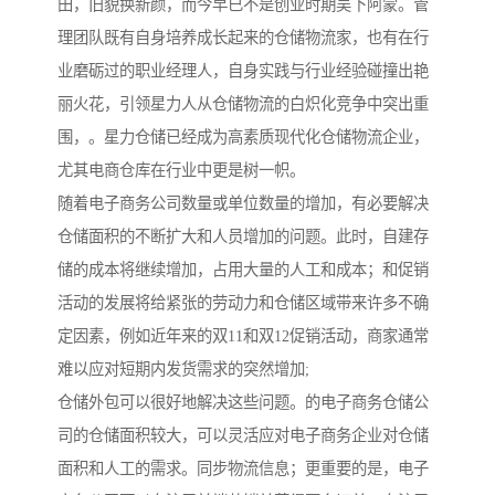
田，旧貌换新颜，而今早已不是创业时期吴下阿蒙。管
理团队既有自身培养成长起来的仓储物流家，也有在行
业磨砺过的职业经理人，自身实践与行业经验碰撞出艳
丽火花，引领星力人从仓储物流的白炽化竞争中突出重
围，。星力仓储已经成为高素质现代化仓储物流企业，
尤其电商仓库在行业中更是树一帜。
随着电子商务公司数量或单位数量的增加，有必要解决
仓储面积的不断扩大和人员增加的问题。此时，自建存
储的成本将继续增加，占用大量的人工和成本；和促销
活动的发展将给紧张的劳动力和仓储区域带来许多不确
定因素，例如近年来的双11和双12促销活动，商家通常
难以应对短期内发货需求的突然增加;
仓储外包可以很好地解决这些问题。的电子商务仓储公
司的仓储面积较大，可以灵活应对电子商务企业对仓储
面积和人工的需求。同步物流信息；更重要的是，电子