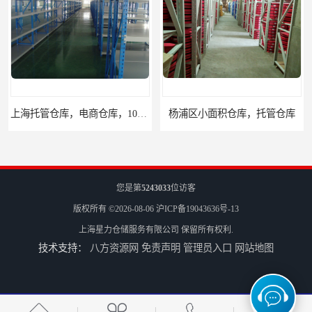
上海托管仓库，电商仓库，10平起租
杨浦区小面积仓库，托管仓库
您是第
5243033
位访客
版权所有 ©2026-08-06
沪ICP备19043636号-13
上海星力仓储服务有限公司
保留所有权利.
技术支持：
八方资源网
免责声明
管理员入口
网站地图
上海小面积仓库，全程系统化管理
宝山区小面积托管仓库，电商仓库