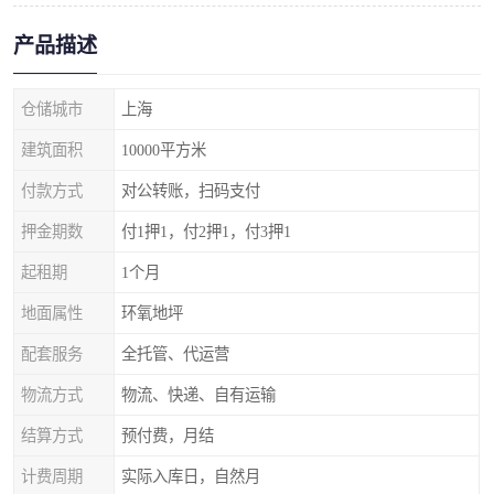
产品描述
仓储城市
上海
建筑面积
10000平方米
付款方式
对公转账，扫码支付
押金期数
付1押1，付2押1，付3押1
起租期
1个月
地面属性
环氧地坪
配套服务
全托管、代运营
物流方式
物流、快递、自有运输
结算方式
预付费，月结
计费周期
实际入库日，自然月