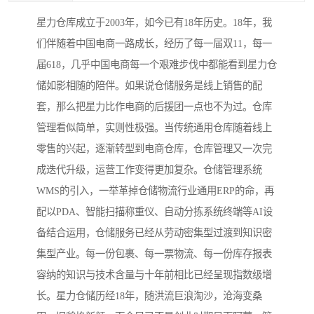
星力仓库成立于2003年，如今已有18年历史。18年，我
们伴随着中国电商一路成长，经历了每一届双11，每一
届618，几乎中国电商每一个艰难步伐中都能看到星力仓
储如影相随的陪伴。如果说仓储服务是线上销售的配
套，那么把星力比作电商的后援团一点也不为过。仓库
管理看似简单，实则性极强。当传统通用仓库随着线上
零售的兴起，逐渐转型到电商仓库，仓库管理又一次完
成迭代升级，运营工作变得更加复杂。仓储管理系统
WMS的引入，一举革掉仓储物流行业通用ERP的命，再
配以PDA、智能扫描称重仪、自动分拣系统终端等AI设
备结合运用，仓储服务已经从劳动密集型过渡到知识密
集型产业。每一份包裹、每一票物流、每一份库存报表
容纳的知识与技术含量与十年前相比已经呈现指数级增
长。星力仓储历经18年，随洪流巨浪淘沙，沧海变桑