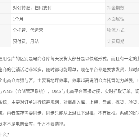
对公转账，扫码支付
押金期数
1个月
地面属性
全托管、代运营
物流方式
预付费，月结
计费周期
通用仓库的区别是电商仓库每天发货大部分是以快递形式，而且有一定的
电商的促销活动非常多，随时都可能爆单，现在平台都是要求发货，超时
个电商仓库强与否，主要看地坪效率，效率越高说明仓库托管能力越强。
与WMS（仓储管理系统），OMS与电商平台直接对接，实时抓取订单，
系统，主要对订单进行统筹规划，对商品入库、上架、盘点、拣货、验货
统。再者库存需要同步，同步只能从上游往下游推，不有反推。系统的好
根本不是电商仓库，千万不要选择。
什么？