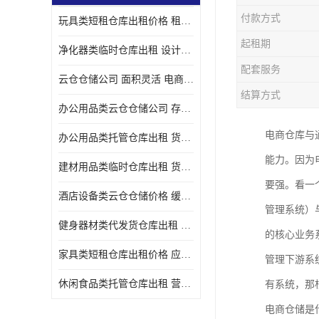
付款方式
玩具类短租仓库出租价格 租期灵活 智能电商配套
起租期
净化器类临时仓库出租 设计简单 电商仓储物流战略合作
配套服务
云仓仓储公司 面积灵活 电商仓储物流战略合作
结算方式
办公用品类云仓仓储公司 存货周转很快 电商仓储物流战略整合
电商仓库与
办公用品类托管仓库出租 货物装卸方便 电商仓储物流战略合作
能力。因为
建材用品类临时仓库出租 货物装卸方便 仓储供应链配套
要强。看一
酒店设备类云仓仓储价格 缓解企业储存压力 智能电商配套
管理系统）
健身器材类代发货仓库出租 租期灵活 新媒体平台配套
的核心业务
家具类短租仓库出租价格 应用广泛 智能电商配套
管理下游系
休闲食品类托管仓库出租 营造良好环境氛围 垂直电商配套
有系统，那
电商仓储是