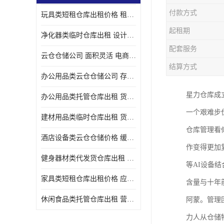
付款方式
玩具类短租仓库出租价格 租期灵活 智能电商配套
起租期
净化器类临时仓库出租 设计简单 电商仓储物流战略合作
配套服务
云仓仓储公司 面积灵活 电商仓储物流战略合作
结算方式
办公用品类云仓仓储公司 存货周转很快 电商仓储物流战略整合
星力仓库成立
办公用品类托管仓库出租 货物装卸方便 电商仓储物流战略合作
一个艰难步
建材用品类临时仓库出租 货物装卸方便 仓储供应链配套
仓库管理看
酒店设备类云仓仓储价格 缓解企业储存压力 智能电商配套
作变得更加
健身器材类代发货仓库出租 租期灵活 新媒体平台配套
等AI设备
家具类短租仓库出租价格 应用广泛 智能电商配套
含量与十年
休闲食品类托管仓库出租 营造良好环境氛围 垂直电商配套
阿蒙。管理
力人从仓储