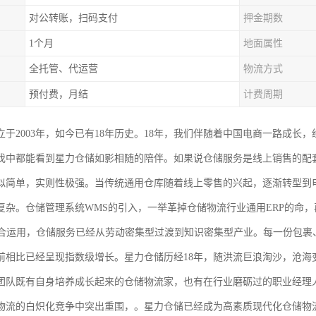
对公转账，扫码支付
押金期数
1个月
地面属性
全托管、代运营
物流方式
预付费，月结
计费周期
于2003年，如今已有18年历史。18年，我们伴随着中国电商一路成长，
伐中都能看到星力仓储如影相随的陪伴。如果说仓储服务是线上销售的配
似简单，实则性极强。当传统通用仓库随着线上零售的兴起，逐渐转型到
复杂。仓储管理系统WMS的引入，一举革掉仓储物流行业通用ERP的命，
结合运用，仓储服务已经从劳动密集型过渡到知识密集型产业。每一份包裹
前相比已经呈现指数级增长。星力仓储历经18年，随洪流巨浪淘沙，沧海
团队既有自身培养成长起来的仓储物流家，也有在行业磨砺过的职业经理
物流的白炽化竞争中突出重围，。星力仓储已经成为高素质现代化仓储物