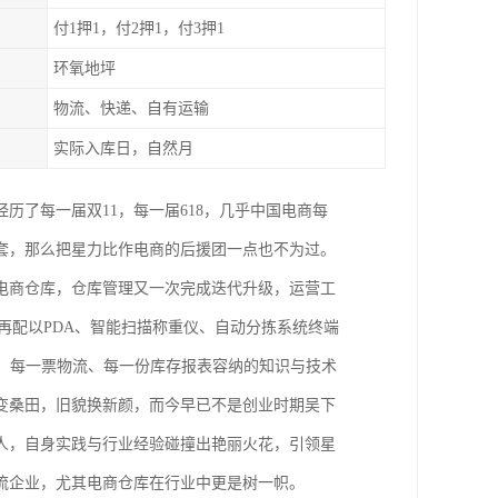
付1押1，付2押1，付3押1
环氧地坪
物流、快递、自有运输
实际入库日，自然月
经历了每一届双11，每一届618，几乎中国电商每
套，那么把星力比作电商的后援团一点也不为过。
电商仓库，仓库管理又一次完成迭代升级，运营工
再配以PDA、智能扫描称重仪、自动分拣系统终端
、每一票物流、每一份库存报表容纳的知识与技术
变桑田，旧貌换新颜，而今早已不是创业时期吴下
人，自身实践与行业经验碰撞出艳丽火花，引领星
流企业，尤其电商仓库在行业中更是树一帜。