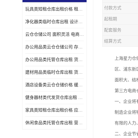
付款方式
玩具类短租仓库出租价格 租期灵活 智能电商配套
起租期
净化器类临时仓库出租 设计简单 电商仓储物流战略合作
配套服务
云仓仓储公司 面积灵活 电商仓储物流战略合作
结算方式
办公用品类云仓仓储公司 存货周转很快 电商仓储物流战略整合
上海星力仓
办公用品类托管仓库出租 货物装卸方便 电商仓储物流战略合作
区、浦东新
建材用品类临时仓库出租 货物装卸方便 仓储供应链配套
面积大、结
酒店设备类云仓仓储价格 缓解企业储存压力 智能电商配套
第三方电商
健身器材类代发货仓库出租 租期灵活 新媒体平台配套
一、企业将
家具类短租仓库出租价格 应用广泛 智能电商配套
制造企业将
休闲食品类托管仓库出租 营造良好环境氛围 垂直电商配套
有限的人力
二、企业节