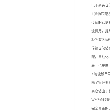
电子商务仓
1.货物匹配
传统的仓储
流费用，提
2.仓储物
传统仓储储
配，自动化
裹。也是由
3.物流设
除了管理要
商仓储由于
WMS仓储
完全具备的