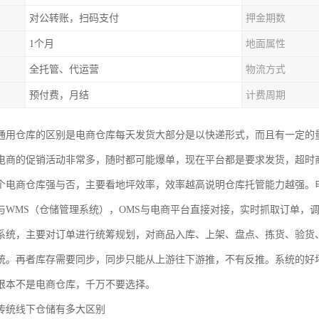
对公转账，扫码支付
押金期数
1个月
地面属性
全托管、代运营
物流方式
预付费，月结
计费周期
通用仓库的区别是电商仓库每天发货大部分是以快递形式，而且有一定的
电商的促销活动非常多，随时都可能爆单，现在平台都是要求发货，超时
个电商仓库强与否，主要看地坪效率，效率越高说明仓库托管能力越强。
与WMS（仓储管理系统），OMS与电商平台直接对接，实时抓取订单，
系统，主要对订单进行统筹规划，对商品入库、上架、盘点、拣货、验货
统。再者库存需要同步，同步只能从上游往下游推，不有反推。系统的好
根本不是电商仓库，千万不要选择。
传统线下仓储有多大区别