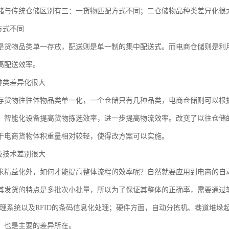
储与传统仓储区别有三：一货物匹配方式不同；二仓储物品种类差异化很
方式不同
是货物品类单一存放，配送则是单一制的集中配送式。而电商仓储则是利
高配送效率。
品种类差异化很大
存货物往往体物品类单一化，一个仓储只有几种品类，电商仓储则可以根
、智能化设备提高货物拣选效率，进一步提高物流效率。改变了以往仓储
于电商货物体积重量相对较轻，使得改方案可以实施。
备及技术差别很大
求精益化外，如何才能提高整体流程的效率呢？自然就要应用到电商的自
其发货的特点是多批次小批量，所以为了保证其整体的正确率，需要通过
管理系统以及RFID的条码信息化处理；硬件方面，自动分拣机、巷道堆
，也是主要的差异所在。