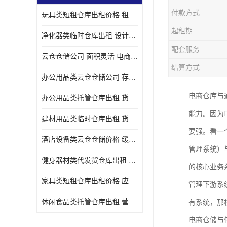
付款方式
玩具类短租仓库出租价格 租期灵活 智能电商配套
起租期
净化器类临时仓库出租 设计简单 电商仓储物流战略合作
配套服务
云仓仓储公司 面积灵活 电商仓储物流战略合作
结算方式
办公用品类云仓仓储公司 存货周转很快 电商仓储物流战略整合
电商仓库与
办公用品类托管仓库出租 货物装卸方便 电商仓储物流战略合作
能力。因为
建材用品类临时仓库出租 货物装卸方便 仓储供应链配套
要强。看一
酒店设备类云仓仓储价格 缓解企业储存压力 智能电商配套
管理系统）
健身器材类代发货仓库出租 租期灵活 新媒体平台配套
的核心业务
家具类短租仓库出租价格 应用广泛 智能电商配套
管理下游系
休闲食品类托管仓库出租 营造良好环境氛围 垂直电商配套
有系统，那
电商仓储与