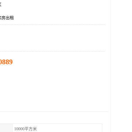
区
库房出租
0889
10000平方米