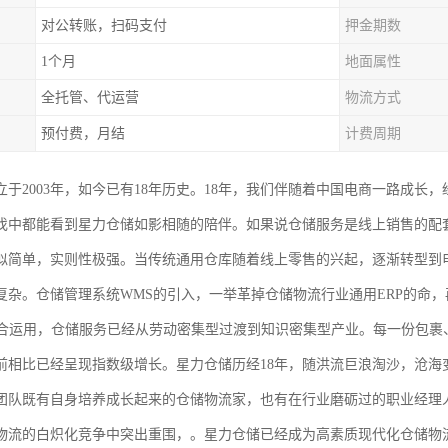
对公转账，扫码支付
押金期数
1个月
地面属性
全托管、代运营
物流方式
预付费，月结
计费周期
于2003年，如今已有18年历史。18年，我们伴随着中国电商一路成长，
伐中都能看到星力仓储如影相随的陪伴。如果说仓储服务是线上销售的配
似简单，实则性极强。当传统通用仓库随着线上零售的兴起，逐渐转型到
复杂。仓储管理系统WMS的引入，一举革掉仓储物流行业通用ERP的命，
结合运用，仓储服务已经从劳动密集型过渡到知识密集型产业。每一份包裹
前相比已经呈现指数级增长。星力仓储历经18年，随洪流巨浪淘沙，沧海
团队既有自身培养成长起来的仓储物流家，也有在行业磨砺过的职业经理
物流的白炽化竞争中突出重围，。星力仓储已经成为高素质现代化仓储物