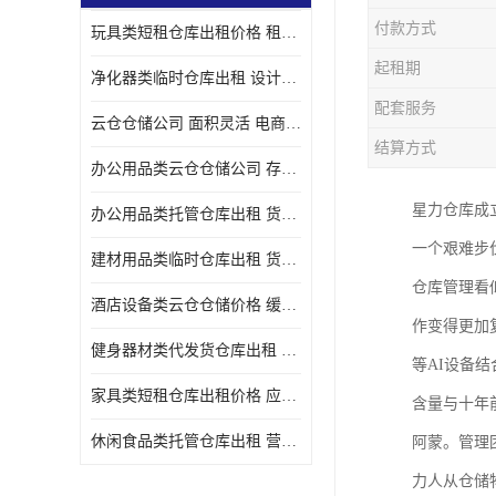
付款方式
玩具类短租仓库出租价格 租期灵活 智能电商配套
起租期
净化器类临时仓库出租 设计简单 电商仓储物流战略合作
配套服务
云仓仓储公司 面积灵活 电商仓储物流战略合作
结算方式
办公用品类云仓仓储公司 存货周转很快 电商仓储物流战略整合
星力仓库成立
办公用品类托管仓库出租 货物装卸方便 电商仓储物流战略合作
一个艰难步
建材用品类临时仓库出租 货物装卸方便 仓储供应链配套
仓库管理看
酒店设备类云仓仓储价格 缓解企业储存压力 智能电商配套
作变得更加
健身器材类代发货仓库出租 租期灵活 新媒体平台配套
等AI设备
家具类短租仓库出租价格 应用广泛 智能电商配套
含量与十年
休闲食品类托管仓库出租 营造良好环境氛围 垂直电商配套
阿蒙。管理
力人从仓储