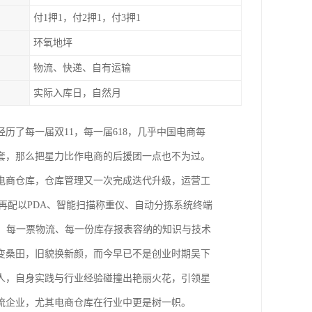
付1押1，付2押1，付3押1
环氧地坪
物流、快递、自有运输
实际入库日，自然月
经历了每一届双11，每一届618，几乎中国电商每
套，那么把星力比作电商的后援团一点也不为过。
电商仓库，仓库管理又一次完成迭代升级，运营工
再配以PDA、智能扫描称重仪、自动分拣系统终端
、每一票物流、每一份库存报表容纳的知识与技术
变桑田，旧貌换新颜，而今早已不是创业时期吴下
人，自身实践与行业经验碰撞出艳丽火花，引领星
流企业，尤其电商仓库在行业中更是树一帜。