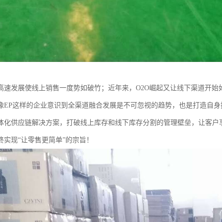
高速发展使线上销售一度势如破竹；近年来，O2O崛起又让线下渠道开始
像EP这样的企业意识到全渠道融合发展是不可忽视的趋势，也是打造自
体化供应链解决方案，打破线上库存和线下库存分割的管理壁垒，让客户
终实现“让零售更简单”的宗旨！