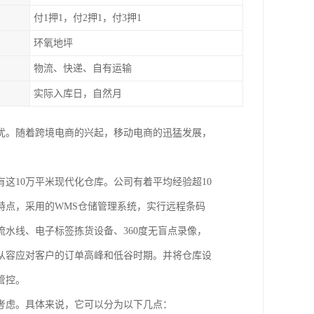
付1押1，付2押1，付3押1
环氧地坪
物流、快递、自有运输
实际入库日，自然月
之忧。随着跨境电商的兴起，移动电商的迅猛发展，
这10万平米现代化仓库。公司有着平均经验超10
特点，采用的WMS仓储管理系统，实行远程条码
水线、电子标签拣货设备、360度无盲点录像，
从容应对客户的订单高峰和低谷时期。并将仓库设
管控。
考虑。具体来说，它可以分为以下几点：