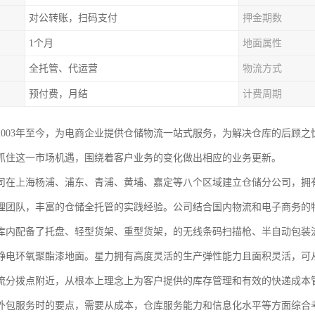
对公转账，扫码支付
押金期数
1个月
地面属性
全托管、代运营
物流方式
预付费，月结
计费周期
2003年至今，为电商企业提供仓储物流一站式服务，为解决仓库的后顾
抓住这一市场机遇，围绕着客户业务的变化做出相应的业务更新。
司在上海杨浦、浦东、青浦、黄埔、嘉定等八个区域建立仓储分公司，拥有
理团队，丰富的仓储全托管的实践经验。公司结合国内物流和电子商务的
库内配备了托盘、轻型货架、重型货架，的无线条码扫描枪、半自动包装流
静电环氧聚酯漆地面。星力拥有高度灵活的生产弹性能力且面积灵活，可
流分拨点附近，从根本上理念上为客户提供的库存管理和有效的快递成本
外包服务时的要点，需要从成本，仓库服务能力和信息化水平等方面综合