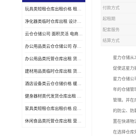
付款方式
玩具类短租仓库出租价格 租期灵活 智能电商配套
起租期
净化器类临时仓库出租 设计简单 电商仓储物流战略合作
配套服务
云仓仓储公司 面积灵活 电商仓储物流战略合作
结算方式
办公用品类云仓仓储公司 存货周转很快 电商仓储物流战略整合
星力仓储从
办公用品类托管仓库出租 货物装卸方便 电商仓储物流战略合作
促使这星力
建材用品类临时仓库出租 货物装卸方便 仓储供应链配套
星力仓储公
酒店设备类云仓仓储价格 缓解企业储存压力 智能电商配套
年的仓储管
健身器材类代发货仓库出租 租期灵活 新媒体平台配套
管理。并在
家具类短租仓库出租价格 应用广泛 智能电商配套
的防尘、防
休闲食品类托管仓库出租 营造良好环境氛围 垂直电商配套
置在快递物
在选择仓库