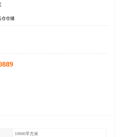
区
云仓仓储
0889
10000平方米