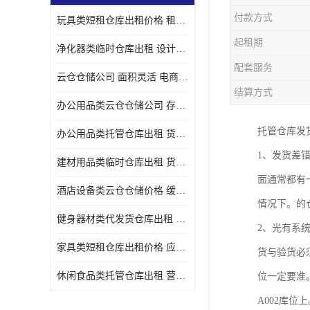
付款方式
玩具类短租仓库出租价格 租期灵活 智能电商配套
起租期
净化器类临时仓库出租 设计简单 电商仓储物流战略合作
配套服务
云仓仓储公司 面积灵活 电商仓储物流战略合作
结算方式
办公用品类云仓仓储公司 存货周转很快 电商仓储物流战略整合
托管仓库发
办公用品类托管仓库出租 货物装卸方便 电商仓储物流战略合作
1、发货差
建材用品类临时仓库出租 货物装卸方便 仓储供应链配套
面通常都有
酒店设备类云仓仓储价格 缓解企业储存压力 智能电商配套
情况下。的
健身器材类代发货仓库出租 租期灵活 新媒体平台配套
2、光有系
家具类短租仓库出租价格 应用广泛 智能电商配套
货与验货必
休闲食品类托管仓库出租 营造良好环境氛围 垂直电商配套
位一定要准
A002库