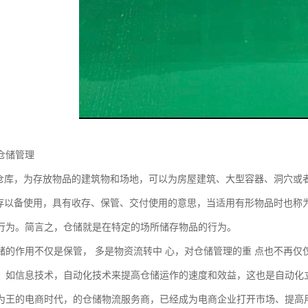
仓储管理
为仓库，为存放物品的建筑物和场地，可以为房屋建筑、大型容器、洞穴或
收存以备使用，具有收存、保管、交付使用的意思，当适用有形物品时也称
行为。简言之，仓储就是在特定的场所储存物品的行为。
储的作用不仅是保管， 多是物资流转中 心，对仓储管理的重 点也不再仅
，如信息技术，自动化技术来提高仓储运作的速度和效益，这也是自动化
为王的电商时代，的仓储物流服务商，已经成为电商企业打开市场、提高