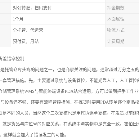
对公转账，扫码支付
押金期数
1个月
地面属性
全托管、代运营
物流方式
预付费，月结
计费周期
货差错率控制
错是托管仓库头疼的问题之一，也是商家关注的问题。通常超过万分之五
一套管理措施。先，主要通过系统与设备管控，不能光靠人工，人工管控
仓储管理系统WMS与智能终端设备PDA结合运用，方可以做到把手工作
统与设备还不够，还要有流程管控措施。在拣货时要用PDA逐单逐个商品
须是不同的人员，当然这个二次复核也是用PDA逐单复核。在发货以前还
。就是货品与库位号的对应关系，在系统中与实物中是完全一致。害怕出现
位上。这样就会加大了错误发生的可能。