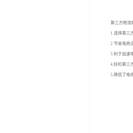
第三方物流
1.选择第
2.节省电
3.利于加
4.好的第
5.降低了