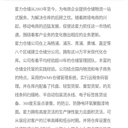
星力仓储从2003年至今，为电商企业提供仓储物流一站
式服务，为解决仓库的后顾之忧。随着跨境电商的兴
起，移动电商的迅猛发展，促使这星力抓住这一市场机
遇，围绕着客户业务的变化做出相应的业务更新。
星力仓储公司在上海杨浦、浦东、青浦、黄埔、嘉定等
八个区域建立仓储分公司，拥有这10万平米现代化仓
库。公司有着平均经验超10年的仓储管理团队，丰富的
仓储全托管的实践经验。公司结合国内物流和电子商务
的特点，采用的WMS仓储管理系统，实行远程条码管
理。并在库内配备了托盘、轻型货架、重型货架，的无
线条码扫描枪、半自动包装流水线、电子标签拣货设
备、360度无盲点录像，的防尘、防静电环氧聚酯漆地
面。星力拥有高度灵活的生产弹性能力且面积灵活，可
从容应对客户的订单高峰和低谷时期。并将仓库设置在