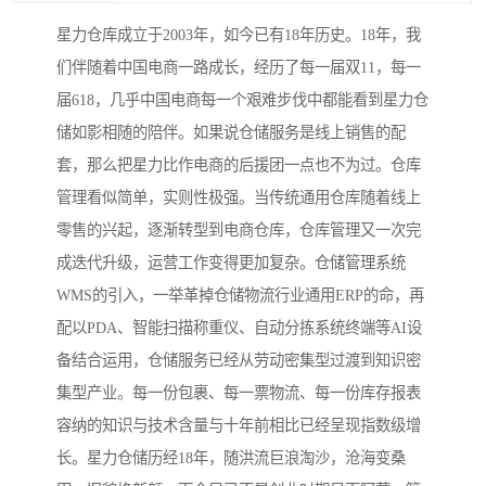
星力仓库成立于2003年，如今已有18年历史。18年，我
们伴随着中国电商一路成长，经历了每一届双11，每一
届618，几乎中国电商每一个艰难步伐中都能看到星力仓
储如影相随的陪伴。如果说仓储服务是线上销售的配
套，那么把星力比作电商的后援团一点也不为过。仓库
管理看似简单，实则性极强。当传统通用仓库随着线上
零售的兴起，逐渐转型到电商仓库，仓库管理又一次完
成迭代升级，运营工作变得更加复杂。仓储管理系统
WMS的引入，一举革掉仓储物流行业通用ERP的命，再
配以PDA、智能扫描称重仪、自动分拣系统终端等AI设
备结合运用，仓储服务已经从劳动密集型过渡到知识密
集型产业。每一份包裹、每一票物流、每一份库存报表
容纳的知识与技术含量与十年前相比已经呈现指数级增
长。星力仓储历经18年，随洪流巨浪淘沙，沧海变桑