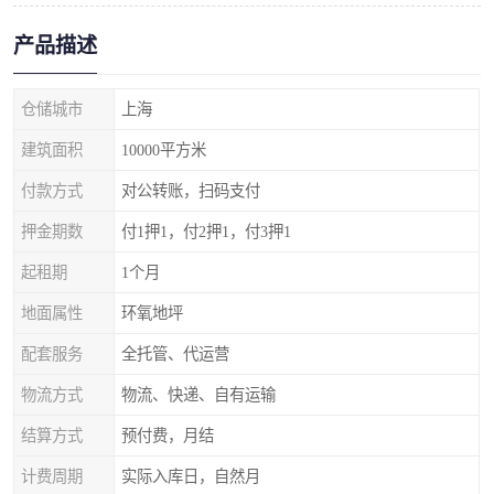
产品描述
仓储城市
上海
建筑面积
10000平方米
付款方式
对公转账，扫码支付
押金期数
付1押1，付2押1，付3押1
起租期
1个月
地面属性
环氧地坪
配套服务
全托管、代运营
物流方式
物流、快递、自有运输
结算方式
预付费，月结
计费周期
实际入库日，自然月