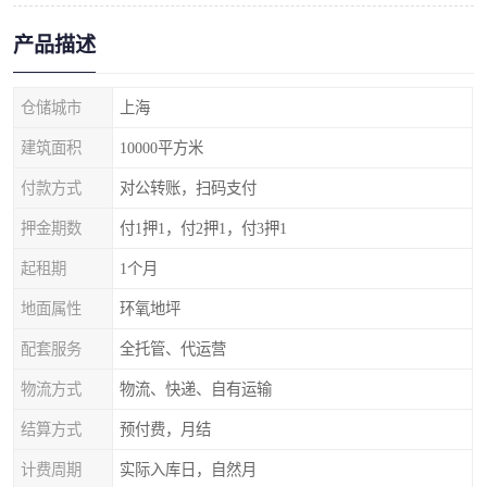
产品描述
仓储城市
上海
建筑面积
10000平方米
付款方式
对公转账，扫码支付
押金期数
付1押1，付2押1，付3押1
起租期
1个月
地面属性
环氧地坪
配套服务
全托管、代运营
物流方式
物流、快递、自有运输
结算方式
预付费，月结
计费周期
实际入库日，自然月