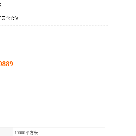
区
类云仓仓储
0889
10000平方米