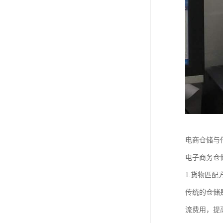
电商仓储与
电子商务仓
1.货物匹配
传统的仓储
流费用，提