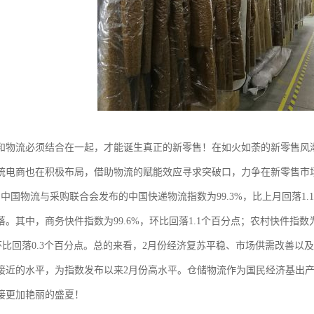
和物流必须结合在一起，才能诞生真正的新零售！在如火如荼的新零售风
统电商也在积极布局，借助物流的赋能效应寻求突破口，力争在新零售市
月，中国物流与采购联合会发布的中国快递物流指数为99.3%，比上月回落
。其中，商务快件指数为99.6%，环比回落1.1个百分点；农村快件指数为
%，环比回落0.3个百分点。总的来看，2月份经济复苏平稳、市场供需改善
接近的水平，为指数发布以来2月份高水平。仓储物流作为国民经济基出
接更加艳丽的盛夏！