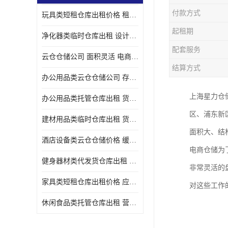
付款方式
玩具类短租仓库出租价格 租期灵活 智能电商配套
起租期
净化器类临时仓库出租 设计简单 电商仓储物流战略合作
配套服务
云仓仓储公司 面积灵活 电商仓储物流战略合作
结算方式
办公用品类云仓仓储公司 存货周转很快 电商仓储物流战略整合
上海星力仓
办公用品类托管仓库出租 货物装卸方便 电商仓储物流战略合作
区、浦东新
建材用品类临时仓库出租 货物装卸方便 仓储供应链配套
面积大、结
酒店设备类云仓仓储价格 缓解企业储存压力 智能电商配套
电商仓储为
健身器材类代发货仓库出租 租期灵活 新媒体平台配套
非常灵活的
家具类短租仓库出租价格 应用广泛 智能电商配套
对这些工作
休闲食品类托管仓库出租 营造良好环境氛围 垂直电商配套