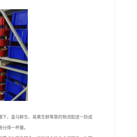
潮下，盒马鲜生、易果生鲜等靠的物流配送一跃成
场分得一杯羹。