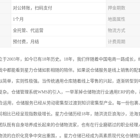
对公转账，扫码支付
押金期数
1个月
地面属性
全托管、代运营
物流方式
预付费，月结
计费周期
于2003年，如今已有18年历史。18年，我们伴随着中国电商一路成长，
伐中都能看到星力仓储如影相随的陪伴。如果说仓储服务是线上销售的配
似简单，实则性极强。当传统通用仓库随着线上零售的兴起，逐渐转型到
复杂。仓储管理系统WMS的引入，一举革掉仓储物流行业通用ERP的命，
结合运用，仓储服务已经从劳动密集型过渡到知识密集型产业。每一份包裹
前相比已经呈现指数级增长。星力仓储历经18年，随洪流巨浪淘沙，沧海
团队既有自身培养成长起来的仓储物流家，也有在行业磨砺过的职业经理
物流的白炽化竞争中突出重围，。星力仓储已经成为高素质现代化仓储物