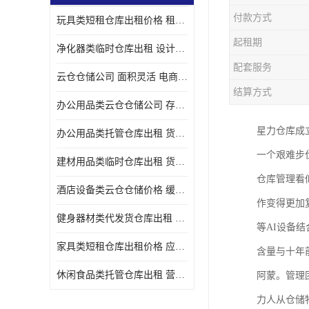
付款方式
玩具类短租仓库出租价格 租期灵活 智能电商配套
起租期
净化器类临时仓库出租 设计简单 电商仓储物流战略合作
配套服务
云仓仓储公司 面积灵活 电商仓储物流战略合作
结算方式
办公用品类云仓仓储公司 存货周转很快 电商仓储物流战略整合
星力仓库成立
办公用品类托管仓库出租 货物装卸方便 电商仓储物流战略合作
一个艰难步
建材用品类临时仓库出租 货物装卸方便 仓储供应链配套
仓库管理看
酒店设备类云仓仓储价格 缓解企业储存压力 智能电商配套
作变得更加
健身器材类代发货仓库出租 租期灵活 新媒体平台配套
等AI设备
家具类短租仓库出租价格 应用广泛 智能电商配套
含量与十年
休闲食品类托管仓库出租 营造良好环境氛围 垂直电商配套
阿蒙。管理
力人从仓储