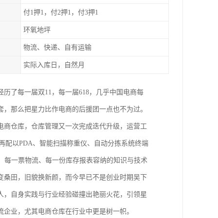
付1押1，付2押1，付3押1
环氧地坪
物流、快递、自有运输
实际入库日，自然月
经历了每一届双11，每一届618，几乎中国电商每
套，那么把星力比作电商的后援团一点也不为过。
电商仓库，仓库管理又一次完成迭代升级，运营工
再配以PDA、智能扫描称重仪、自动分拣系统终端
、每一票物流、每一份库存报表容纳的知识与技术
变桑田，旧貌换新颜，而今早已不是创业时期吴下
人，自身实践与行业经验碰撞出艳丽火花，引领星
流企业，尤其电商仓库在行业中更是树一帜。