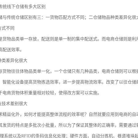
传统线下仓储有多大区别
储与传统仓储区别有三：一货物匹配方式不同；二仓储物品种类差异化很
方式不同
是货物品类单一存放，配送则是单一制的集中配送式。而电商仓储则是利
高配送效率。
品种类差异化很大
存货物往往体物品类单一化，一个仓储只有几种品类，电商仓储则可以根
、智能化设备提高货物拣选效率，进一步提高物流效率。改变了以往仓储
于电商货物体积重量相对较轻，使得改方案可以实施。
备及技术差别很大
求精益化外，如何才能提高整体流程的效率呢？自然就要应用到电商的自
其发货的特点是多批次小批量，所以为了保证其整体的正确率，需要通过
管理系统以及RFID的条码信息化处理；硬件方面，自动分拣机、巷道堆