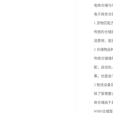
电商仓储与
电子商务仓
1.货物匹配
传统的仓储
流费用，提
2.仓储物
传统仓储储
配，自动化
裹。也是由
3.物流设
除了管理要
商仓储由于
WMS仓储