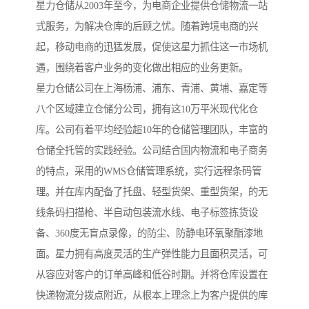
星力仓储从2003年至今，为电商企业提供仓储物流一站
式服务，为解决仓库的后顾之忧。随着跨境电商的兴
起，移动电商的迅猛发展，促使这星力抓住这一市场机
遇，围绕着客户业务的变化做出相应的业务更新。
星力仓储公司在上海杨浦、浦东、青浦、黄埔、嘉定等
八个区域建立仓储分公司，拥有这10万平米现代化仓
库。公司有着平均经验超10年的仓储管理团队，丰富的
仓储全托管的实践经验。公司结合国内物流和电子商务
的特点，采用的WMS仓储管理系统，实行远程条码管
理。并在库内配备了托盘、轻型货架、重型货架，的无
线条码扫描枪、半自动包装流水线、电子标签拣货设
备、360度无盲点录像，的防尘、防静电环氧聚酯漆地
面。星力拥有高度灵活的生产弹性能力且面积灵活，可
从容应对客户的订单高峰和低谷时期。并将仓库设置在
快递物流分拨点附近，从根本上理念上为客户提供的库