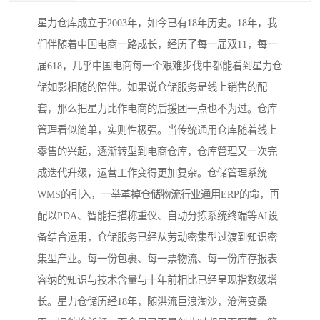
星力仓库成立于2003年，如今已有18年历史。18年，我
们伴随着中国电商一路成长，经历了每一届双11，每一
届618，几乎中国电商每一个艰难步伐中都能看到星力仓
储如影相随的陪伴。如果说仓储服务是线上销售的配
套，那么把星力比作电商的后援团一点也不为过。仓库
管理看似简单，实则性极强。当传统通用仓库随着线上
零售的兴起，逐渐转型到电商仓库，仓库管理又一次完
成迭代升级，运营工作变得更加复杂。仓储管理系统
WMS的引入，一举革掉仓储物流行业通用ERP的命，再
配以PDA、智能扫描称重仪、自动分拣系统终端等AI设
备结合运用，仓储服务已经从劳动密集型过渡到知识密
集型产业。每一份包裹、每一票物流、每一份库存报表
容纳的知识与技术含量与十年前相比已经呈现指数级增
长。星力仓储历经18年，随洪流巨浪淘沙，沧海变桑