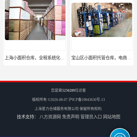
上海小面积仓库，全程系统化管理
宝山区小面积托管仓库，电商仓库
您是第
5250289
位访客
版权所有 ©2026-08-07
沪ICP备19043636号-13
上海星力仓储服务有限公司
保留所有权利.
技术支持：
八方资源网
免责声明
管理员入口
网站地图
嘉定区小面积仓库，电商仓库，10平起租
浦东新区小面积仓库，电商托管仓库