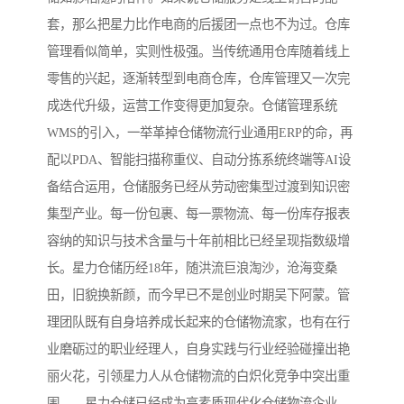
套，那么把星力比作电商的后援团一点也不为过。仓库
管理看似简单，实则性极强。当传统通用仓库随着线上
零售的兴起，逐渐转型到电商仓库，仓库管理又一次完
成迭代升级，运营工作变得更加复杂。仓储管理系统
WMS的引入，一举革掉仓储物流行业通用ERP的命，再
配以PDA、智能扫描称重仪、自动分拣系统终端等AI设
备结合运用，仓储服务已经从劳动密集型过渡到知识密
集型产业。每一份包裹、每一票物流、每一份库存报表
容纳的知识与技术含量与十年前相比已经呈现指数级增
长。星力仓储历经18年，随洪流巨浪淘沙，沧海变桑
田，旧貌换新颜，而今早已不是创业时期吴下阿蒙。管
理团队既有自身培养成长起来的仓储物流家，也有在行
业磨砺过的职业经理人，自身实践与行业经验碰撞出艳
丽火花，引领星力人从仓储物流的白炽化竞争中突出重
围，。星力仓储已经成为高素质现代化仓储物流企业，