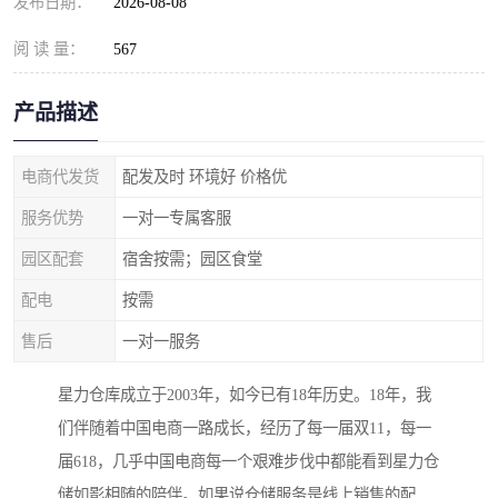
发布日期：
2026-08-08
阅 读 量：
567
产品描述
电商代发货
配发及时 环境好 价格优
服务优势
一对一专属客服
园区配套
宿舍按需；园区食堂
配电
按需
售后
一对一服务
星力仓库成立于2003年，如今已有18年历史。18年，我
们伴随着中国电商一路成长，经历了每一届双11，每一
届618，几乎中国电商每一个艰难步伐中都能看到星力仓
储如影相随的陪伴。如果说仓储服务是线上销售的配