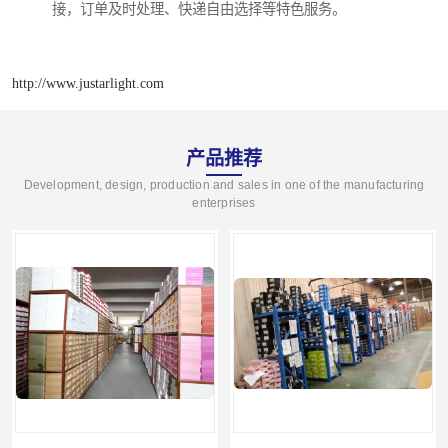
接，订单及时处理、快递自由选择等特色服务。
http://www.justarlight.com
产品推荐
Development, design, production and sales in one of the manufacturing
enterprises