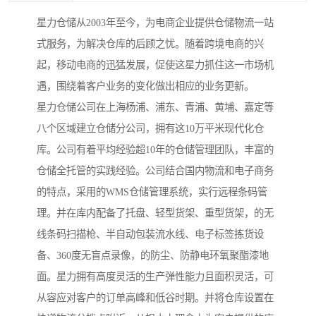
星力仓储从2003年至今，为电商企业提供仓储物流一站
式服务，为解决仓库的后顾之忧。随着跨境电商的兴
起，移动电商的迅猛发展，促使这星力抓住这一市场机
遇，围绕着客户业务的变化做出相应的业务更新。
星力仓储公司在上海杨浦、浦东、青浦、黄埔、嘉定等
八个区域建立仓储分公司，拥有这10万平米现代化仓
库。公司有着平均经验超10年的仓储管理团队，丰富的
仓储全托管的实践经验。公司结合国内物流和电子商务
的特点，采用的WMS仓储管理系统，实行远程条码管
理。并在库内配备了托盘、轻型货架、重型货架，的无
线条码扫描枪、半自动包装流水线、电子标签拣货设
备、360度无盲点录像，的防尘、防静电环氧聚酯漆地
面。星力拥有高度灵活的生产弹性能力且面积灵活，可
从容应对客户的订单高峰和低谷时期。并将仓库设置在