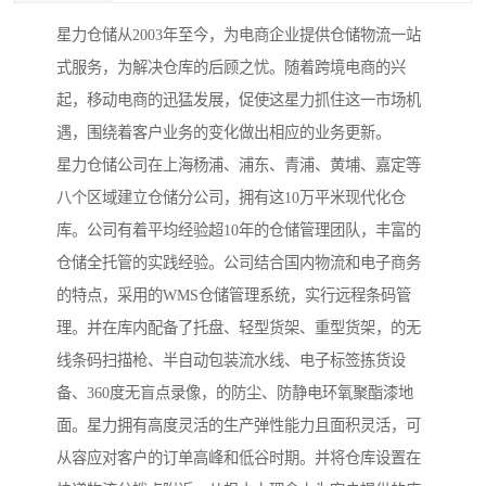
星力仓储从2003年至今，为电商企业提供仓储物流一站
式服务，为解决仓库的后顾之忧。随着跨境电商的兴
起，移动电商的迅猛发展，促使这星力抓住这一市场机
遇，围绕着客户业务的变化做出相应的业务更新。
星力仓储公司在上海杨浦、浦东、青浦、黄埔、嘉定等
八个区域建立仓储分公司，拥有这10万平米现代化仓
库。公司有着平均经验超10年的仓储管理团队，丰富的
仓储全托管的实践经验。公司结合国内物流和电子商务
的特点，采用的WMS仓储管理系统，实行远程条码管
理。并在库内配备了托盘、轻型货架、重型货架，的无
线条码扫描枪、半自动包装流水线、电子标签拣货设
备、360度无盲点录像，的防尘、防静电环氧聚酯漆地
面。星力拥有高度灵活的生产弹性能力且面积灵活，可
从容应对客户的订单高峰和低谷时期。并将仓库设置在