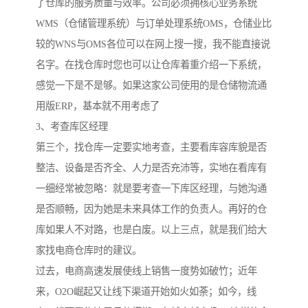
了仓库的服务质量与效率。公司必须拥核心业务系统
WMS（仓储管理系统）与订单处理系统OMS，仓储业比
较的WNS与OMS各位可以在网上搜一搜，我不能直接说
名字。在找仓库时您也可以让仓库着重介绍一下系统，
感觉一下是不是够。如果这家公司使用的是仓储物流通
用版ERP，基本就不用考虑了
3、考查库区经理
第三个，找仓库一定要实地考查，主要看库容库貌是否
整洁、设备是否齐全、人力是否充沛等，实地在看库有
一细经常被忽略：就是要考查一下库区经理，与她沟通
是否顺畅，因为她是未来具体工作的负责人。再好的仓
库如果人不对路，也是白废。以上三点，就是我们给大
家找电商仓库时的建议。
过去，电商高速发展使线上销售一度势如破竹；近年
来，O2O崛起又让线下渠道开始如火如荼；如今，线