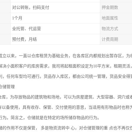
对公转账，扫码支付
押金期数
1个月
地面属性
全托管、代运营
物流方式
预付费，月结
计费周期
成立以来，一直以仓库租赁为基础业务，在各库区内都规划出暂存区，为
解决小面积客户的库房需求，我司将起租面积设定为10平方米，租期灵活
利，任何车型均可通行。货品存入库区，都由公司统一管理，货品安全得
仓储管理
为仓库，为存放物品的建筑物和场地，可以为房屋建筑、大型容器、洞穴或
收存以备使用，具有收存、保管、交付使用的意思，当适用有形物品时也称
行为。简言之，仓储就是在特定的场所储存物品的行为。
储的作用不仅是保管， 多是物资流转中 心，对仓储管理的重 点也不再仅