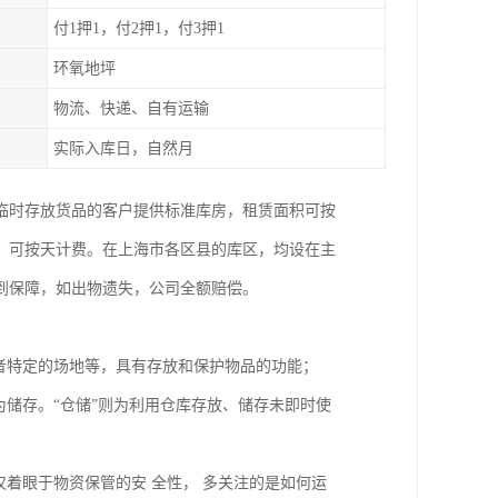
付1押1，付2押1，付3押1
环氧地坪
物流、快递、自有运输
实际入库日，自然月
临时存放货品的客户提供标准库房，租赁面积可按
，可按天计费。在上海市各区县的库区，均设在主
到保障，如出物遗失，公司全额赔偿。
者特定的场地等，具有存放和保护物品的功能；
为储存。“仓储”则为利用仓库存放、储存未即时使
仅着眼于物资保管的安 全性， 多关注的是如何运