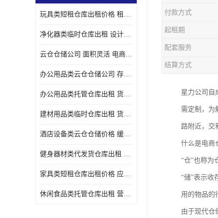
付款方式
玩具类短租仓库出租价格 租期灵活 智能电商配套
起租期
净化器类临时仓库出租 设计简单 电商仓储物流战略合作
配套服务
云仓仓储公司 面积灵活 电商仓储物流战略合作
结算方式
办公用品类云仓仓储公司 存货周转很快 电商仓储物流战略整合
星力公司自
办公用品类托管仓库出租 货物装卸方便 电商仓储物流战略合作
需定制，为
建材用品类临时仓库出租 货物装卸方便 仓储供应链配套
路附近，交
酒店设备类云仓仓储价格 缓解企业储存压力 智能电商配套
什么是电商
健身器材类代发货仓库出租 租期灵活 新媒体平台配套
“仓”也称
家具类短租仓库出租价格 应用广泛 智能电商配套
“储”表示
休闲食品类托管仓库出租 营造良好环境氛围 垂直电商配套
用的物品的
由于现代仓