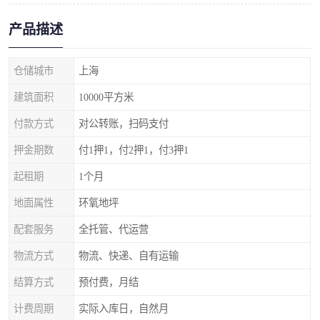
产品描述
仓储城市
上海
建筑面积
10000平方米
付款方式
对公转账，扫码支付
押金期数
付1押1，付2押1，付3押1
起租期
1个月
地面属性
环氧地坪
配套服务
全托管、代运营
物流方式
物流、快递、自有运输
结算方式
预付费，月结
计费周期
实际入库日，自然月