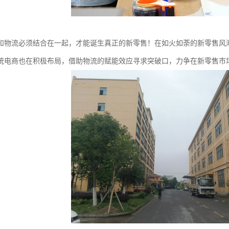
和物流必须结合在一起，才能诞生真正的新零售！在如火如荼的新零售风
统电商也在积极布局，借助物流的赋能效应寻求突破口，力争在新零售市