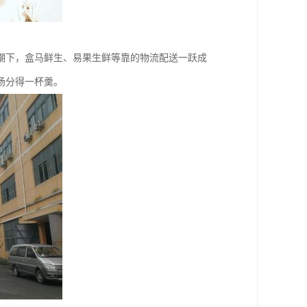
潮下，盒马鲜生、易果生鲜等靠的物流配送一跃成
场分得一杯羹。