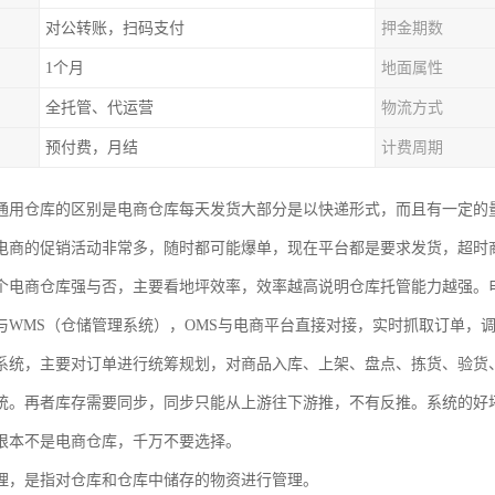
对公转账，扫码支付
押金期数
1个月
地面属性
全托管、代运营
物流方式
预付费，月结
计费周期
通用仓库的区别是电商仓库每天发货大部分是以快递形式，而且有一定的
电商的促销活动非常多，随时都可能爆单，现在平台都是要求发货，超时
个电商仓库强与否，主要看地坪效率，效率越高说明仓库托管能力越强。
与WMS（仓储管理系统），OMS与电商平台直接对接，实时抓取订单，
系统，主要对订单进行统筹规划，对商品入库、上架、盘点、拣货、验货
统。再者库存需要同步，同步只能从上游往下游推，不有反推。系统的好
根本不是电商仓库，千万不要选择。
理，是指对仓库和仓库中储存的物资进行管理。