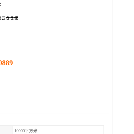
区
类云仓仓储
0889
10000平方米