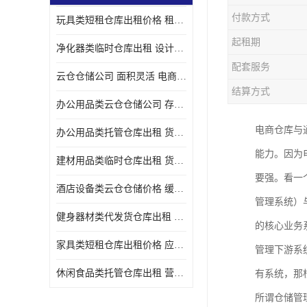
付款方式
玩具类短租仓库出租价格 租期灵活 智能电商配套
起租期
净化器类临时仓库出租 设计简单 电商仓储物流战略合作
配套服务
云仓仓储公司 面积灵活 电商仓储物流战略合作
结算方式
办公用品类云仓仓储公司 存货周转很快 电商仓储物流战略整合
电商仓库与
办公用品类托管仓库出租 货物装卸方便 电商仓储物流战略合作
能力。因为
建材用品类临时仓库出租 货物装卸方便 仓储供应链配套
要强。看一
酒店设备类云仓仓储价格 缓解企业储存压力 智能电商配套
管理系统）
健身器材类代发货仓库出租 租期灵活 新媒体平台配套
的核心业务
家具类短租仓库出租价格 应用广泛 智能电商配套
管理下游系
休闲食品类托管仓库出租 营造良好环境氛围 垂直电商配套
有系统，那
所谓仓储管